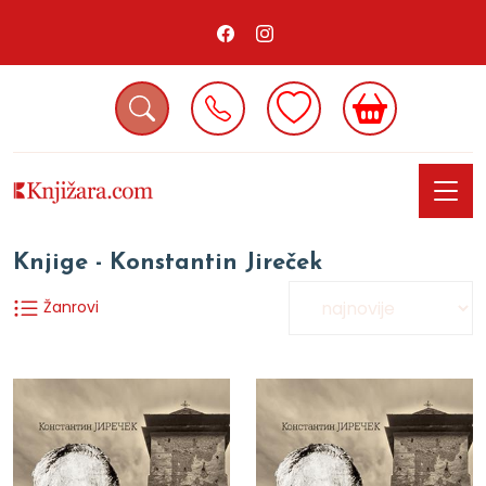
Knjige - Konstantin Jireček
Žanrovi