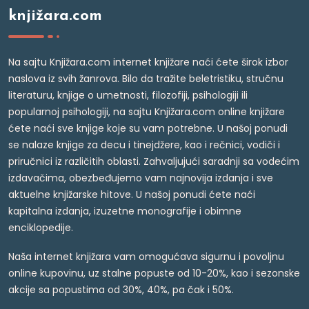
knjižara.com
Na sajtu Knjižara.com internet knjižare naći ćete širok izbor
naslova iz svih žanrova. Bilo da tražite beletristiku, stručnu
literaturu, knjige o umetnosti, filozofiji, psihologiji ili
popularnoj psihologiji, na sajtu Knjižara.com online knjižare
ćete naći sve knjige koje su vam potrebne. U našoj ponudi
se nalaze knjige za decu i tinejdžere, kao i rečnici, vodiči i
priručnici iz različitih oblasti. Zahvaljujući saradnji sa vodećim
izdavačima, obezbeđujemo vam najnovija izdanja i sve
aktuelne knjižarske hitove. U našoj ponudi ćete naći
kapitalna izdanja, izuzetne monografije i obimne
enciklopedije.
Naša internet knjižara vam omogućava sigurnu i povoljnu
online kupovinu, uz stalne popuste od 10-20%, kao i sezonske
akcije sa popustima od 30%, 40%, pa čak i 50%.