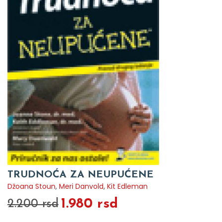
TRUDNOĆA ZA NEUPUĆENE
Džoana Stoun
,
Meri Danvold
,
Kit Edleman
1.980 rsd
2.200 rsd