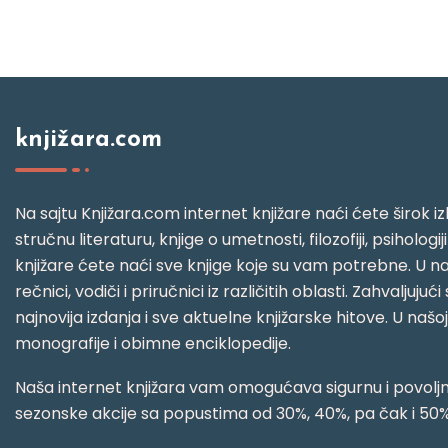
knjižara.com
Na sajtu Knjižara.com internet knjižare naći ćete širok izb
stručnu literaturu, knjige o umetnosti, filozofiji, psihologij
knjižare ćete naći sve knjige koje su vam potrebne. U naš
rečnici, vodiči i priručnici iz različitih oblasti. Zahval
najnovija izdanja i sve aktuelne knjižarske hitove. U našo
monografije i obimne enciklopedije.
Naša internet knjižara vam omogućava sigurnu i povoljnu
sezonske akcije sa popustima od 30%, 40%, pa čak i 50%