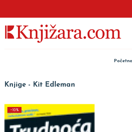
Početn
Knjige - Kit Edleman
-10%