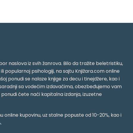
or naslova iz svih žanrova. Bilo da tražite beletristiku,
i ili popularnoj psihologiji, na sajtu Knjižara.com online
oj ponudi se nalaze knjige za decu i tinejdžere, kao i
jujući saradnji sa vodećim izdavačima, obezbeđujemo vam
j ponudi ćete naći kapitalna izdanja, izuzetne
 online kupovinu, uz stalne popuste od 10-20%, kao i
.