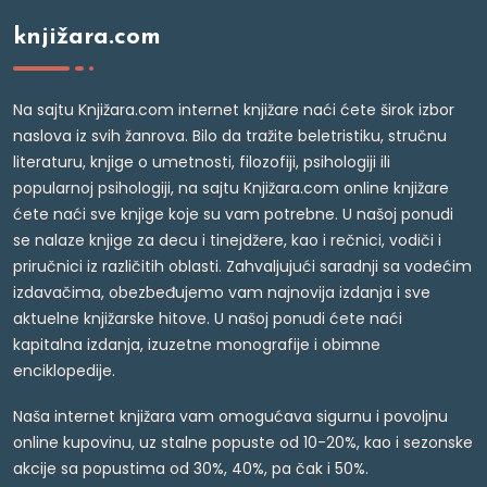
knjižara.com
Na sajtu Knjižara.com internet knjižare naći ćete širok izbor
naslova iz svih žanrova. Bilo da tražite beletristiku, stručnu
literaturu, knjige o umetnosti, filozofiji, psihologiji ili
popularnoj psihologiji, na sajtu Knjižara.com online knjižare
ćete naći sve knjige koje su vam potrebne. U našoj ponudi
se nalaze knjige za decu i tinejdžere, kao i rečnici, vodiči i
priručnici iz različitih oblasti. Zahvaljujući saradnji sa vodećim
izdavačima, obezbeđujemo vam najnovija izdanja i sve
aktuelne knjižarske hitove. U našoj ponudi ćete naći
kapitalna izdanja, izuzetne monografije i obimne
enciklopedije.
Naša internet knjižara vam omogućava sigurnu i povoljnu
online kupovinu, uz stalne popuste od 10-20%, kao i sezonske
akcije sa popustima od 30%, 40%, pa čak i 50%.