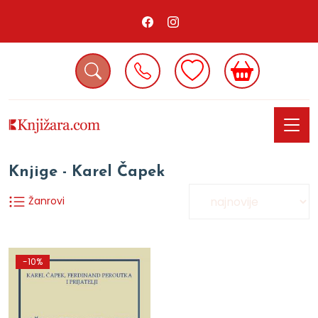
Knjige - Karel Čapek
Žanrovi
-10%