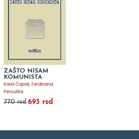
ZAŠTO NISAM
KOMUNISTA
Karel Čapek
,
Ferdinand
Peroutka
693 rsd
770 rsd