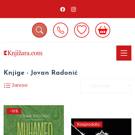
Knjige - Jovan Radonić
Žanrovi
-10%
Rasprodato