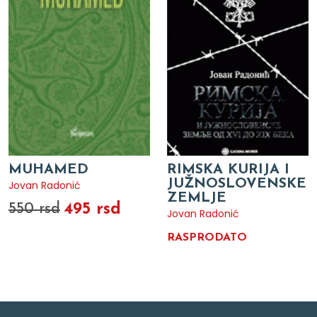
MUHAMED
RIMSKA KURIJA I
JUŽNOSLOVENSKE
Jovan Radonić
ZEMLJE
495 rsd
550 rsd
Jovan Radonić
RASPRODATO