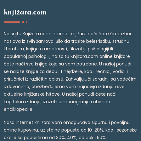
knjižara.com
Na sajtu Knjižara.com internet knjižare naći ćete širok izbor
naslova iz svih žanrova. Bilo da tražite beletristiku, stručnu
literaturu, knjige o umetnosti, filozofiji, psihologiji ili
popularnoj psihologiji, na sajtu Knjižara.com online knjižare
ćete naći sve knjige koje su vam potrebne. U našoj ponudi
se nalaze knjige za decu i tinejdžere, kao i rečnici, vodiči i
priručnici iz različitih oblasti. Zahvaljujući saradnji sa vodećim
izdavačima, obezbeđujemo vam najnovija izdanja i sve
aktuelne knjižarske hitove. U našoj ponudi ćete naći
kapitalna izdanja, izuzetne monografije i obimne
enciklopedije.
Naša internet knjižara vam omogućava sigurnu i povoljnu
online kupovinu, uz stalne popuste od 10-20%, kao i sezonske
akcije sa popustima od 30%, 40%, pa čak i 50%.