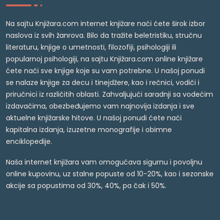
Na sajtu Knjižara.com internet knjižare naći ćete širok izbor
naslova iz svih žanrova. Bilo da tražite beletristiku, stručnu
literaturu, knjige o umetnosti, filozofiji, psihologiji ili
popularnoj psihologiji, na sajtu Knjižara.com online knjižare
ćete naći sve knjige koje su vam potrebne. U našoj ponudi
se nalaze knjige za decu i tinejdžere, kao i rečnici, vodiči i
priručnici iz različitih oblasti. Zahvaljujući saradnji sa vodećim
izdavačima, obezbeđujemo vam najnovija izdanja i sve
aktuelne knjižarske hitove. U našoj ponudi ćete naći
kapitalna izdanja, izuzetne monografije i obimne
enciklopedije.
Naša internet knjižara vam omogućava sigurnu i povoljnu
online kupovinu, uz stalne popuste od 10-20%, kao i sezonske
akcije sa popustima od 30%, 40%, pa čak i 50%.