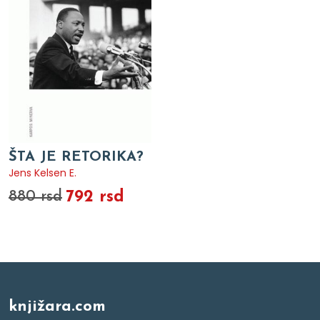
ŠTA JE RETORIKA?
Jens Kelsen E.
792 rsd
880 rsd
knjižara.com