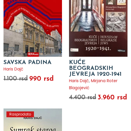
SAVSKA PADINA
KUĆE
BEOGRADSKIH
Haris Dajč
JEVREJA 1920-1941
990 rsd
1.100 rsd
Haris Dajč
,
Mirjana Roter
Blagojević
3.960 rsd
4.400 rsd
Rasprodato