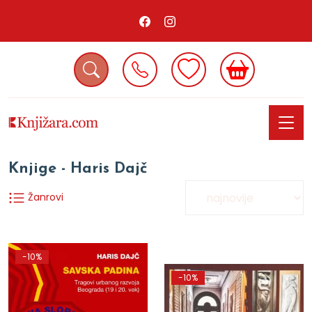
Knjige - Haris Dajč
Žanrovi
-10%
-10%