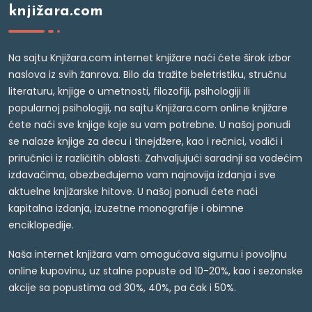
knjižara.com
Na sajtu Knjižara.com internet knjižare naći ćete širok izbor
naslova iz svih žanrova. Bilo da tražite beletristiku, stručnu
literaturu, knjige o umetnosti, filozofiji, psihologiji ili
popularnoj psihologiji, na sajtu Knjižara.com online knjižare
ćete naći sve knjige koje su vam potrebne. U našoj ponudi
se nalaze knjige za decu i tinejdžere, kao i rečnici, vodiči i
priručnici iz različitih oblasti. Zahvaljujući saradnji sa vodećim
izdavačima, obezbeđujemo vam najnovija izdanja i sve
aktuelne knjižarske hitove. U našoj ponudi ćete naći
kapitalna izdanja, izuzetne monografije i obimne
enciklopedije.
Naša internet knjižara vam omogućava sigurnu i povoljnu
online kupovinu, uz stalne popuste od 10-20%, kao i sezonske
akcije sa popustima od 30%, 40%, pa čak i 50%.