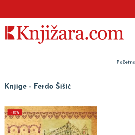
Početn
Knjige - Ferdo Šišić
-10%