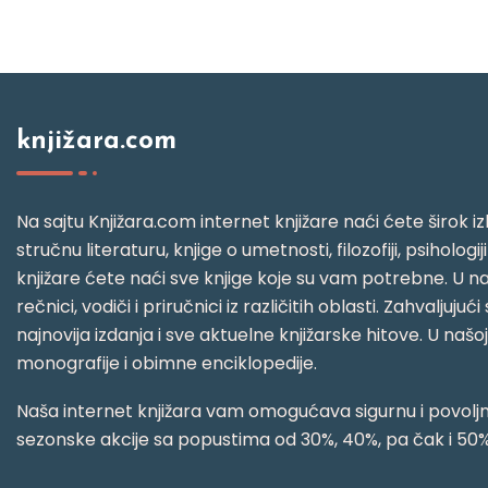
knjižara.com
Na sajtu Knjižara.com internet knjižare naći ćete širok izb
stručnu literaturu, knjige o umetnosti, filozofiji, psihologij
knjižare ćete naći sve knjige koje su vam potrebne. U naš
rečnici, vodiči i priručnici iz različitih oblasti. Zahval
najnovija izdanja i sve aktuelne knjižarske hitove. U našo
monografije i obimne enciklopedije.
Naša internet knjižara vam omogućava sigurnu i povoljnu
sezonske akcije sa popustima od 30%, 40%, pa čak i 50%