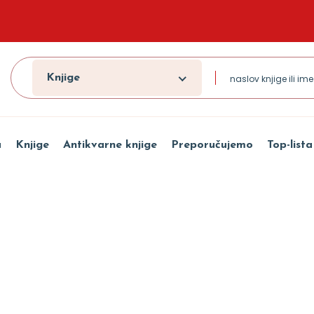
Knjige
a
Knjige
Antikvarne knjige
Preporučujemo
Top-lista