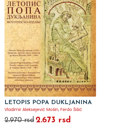
LETOPIS POPA DUKLJANINA
Vladimir Aleksejevič Mošin
,
Ferdo Šišić
2.673 rsd
2.970 rsd