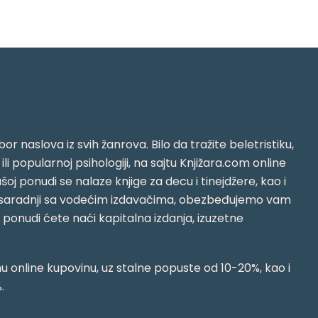
or naslova iz svih žanrova. Bilo da tražite beletristiku,
i ili popularnoj psihologiji, na sajtu Knjižara.com online
oj ponudi se nalaze knjige za decu i tinejdžere, kao i
jujući saradnji sa vodećim izdavačima, obezbeđujemo vam
j ponudi ćete naći kapitalna izdanja, izuzetne
 online kupovinu, uz stalne popuste od 10-20%, kao i
.