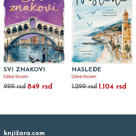
SVI ZNAKOVI
NASLEĐE
Džesi Rozen
Džesi Rozen
849 rsd
1.104 rsd
999 rsd
1.299 rsd
knjižara.com