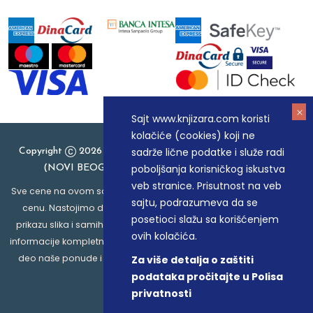
Sajt www.knjizara.com koristi
kolačiće (cookies) koji ne
sadrže lične podatke i služe radi
Copyright
2026 Knjizara.com - MAKART DOO BEOGRAD
poboljšanja korisničkog iskustva
(NOVI BEOGRAD), PIB: 105184104, MB: 20337524
veb stranice. Prisutnost na veb
Sve cene na ovom sajtu iskazane su u dinarima. PDV je uračunat u
sajtu, podrazumeva da se
cenu. Nastojimo da budemo što precizniji u opisu proizvoda,
posetioci slažu sa korišćenjem
prikazu slika i samih cena, ali ne možemo garantovati da su sve
ovih kolačića.
informacije kompletne i bez grešaka. Svi artikli prikazani na sajtu su
deo naše ponude i ne podrazumeva da su dostupni u svakom
Za više detalja o zaštiti
trenutku.
podataka pročitajte u Polisa
privatnosti