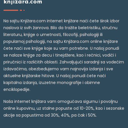
knjižara.com
Na sajtu Knjižara.com internet knjižare naći ćete širok izbor
naslova iz svih žanrova. Bilo da tražite beletristiku, stručnu
literaturu, knjige o umetnosti, filozofiji, psihologiji ili
popularnoj psihologiji, na sajtu Knjižara.com online knjižare
ćete naći sve knjige koje su vam potrebne. U našoj ponudi
se nalaze knjige za decu i tinejdžere, kao i rečnici, vodiči i
priručnici iz različitih oblasti. Zahvaljujući saradnji sa vodećim
izdavačima, obezbeđujemo vam najnovija izdanja i sve
aktuelne knjižarske hitove. U našoj ponudi ćete naći
kapitalna izdanja, izuzetne monografije i obimne
enciklopedije.
Naša internet knjižara vam omogućava sigurnu i povoljnu
online kupovinu, uz stalne popuste od 10-20%, kao i sezonske
akcije sa popustima od 30%, 40%, pa čak i 50%.