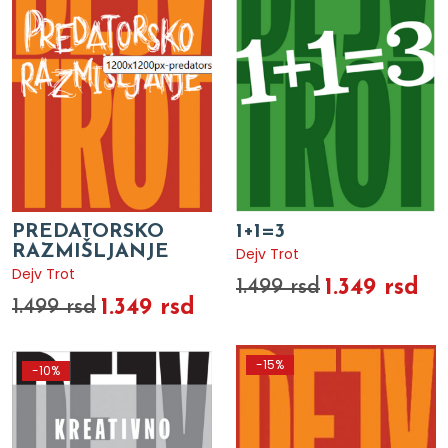
PREDATORSKO
1+1=3
RAZMIŠLJANJE
Dejv Trot
Dejv Trot
1.349 rsd
1.499 rsd
1.349 rsd
1.499 rsd
-15%
-10%