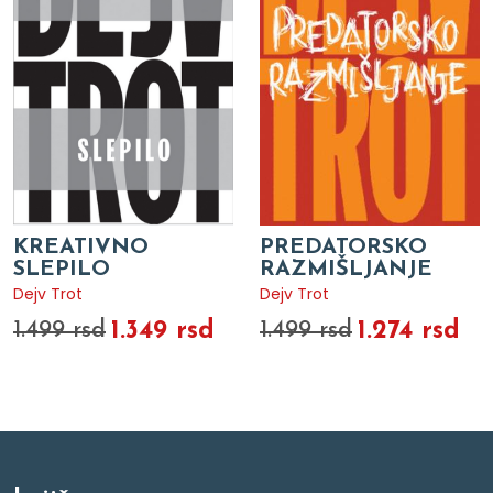
KREATIVNO
PREDATORSKO
SLEPILO
RAZMIŠLJANJE
Dejv Trot
Dejv Trot
1.349 rsd
1.274 rsd
1.499 rsd
1.499 rsd