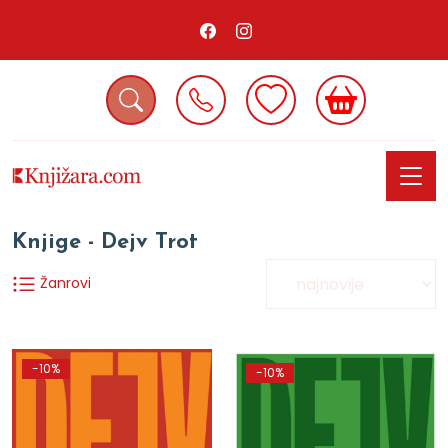
Knjige - Dejv Trot
Žanrovi
-10%
-10%