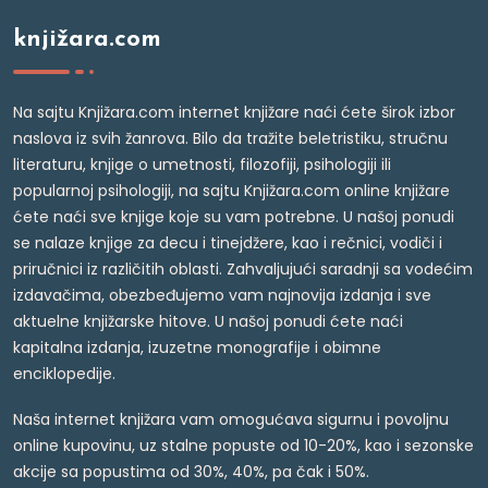
knjižara.com
Na sajtu Knjižara.com internet knjižare naći ćete širok izbor
naslova iz svih žanrova. Bilo da tražite beletristiku, stručnu
literaturu, knjige o umetnosti, filozofiji, psihologiji ili
popularnoj psihologiji, na sajtu Knjižara.com online knjižare
ćete naći sve knjige koje su vam potrebne. U našoj ponudi
se nalaze knjige za decu i tinejdžere, kao i rečnici, vodiči i
priručnici iz različitih oblasti. Zahvaljujući saradnji sa vodećim
izdavačima, obezbeđujemo vam najnovija izdanja i sve
aktuelne knjižarske hitove. U našoj ponudi ćete naći
kapitalna izdanja, izuzetne monografije i obimne
enciklopedije.
Naša internet knjižara vam omogućava sigurnu i povoljnu
online kupovinu, uz stalne popuste od 10-20%, kao i sezonske
akcije sa popustima od 30%, 40%, pa čak i 50%.