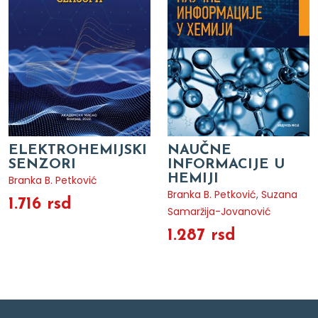
ELEKTROHEMIJSKI
NAUČNE
SENZORI
INFORMACIJE U
HEMIJI
Branka B. Petković
Branka B. Petković
,
Suzana
1.716 rsd
Samaržija-Jovanović
1.287 rsd