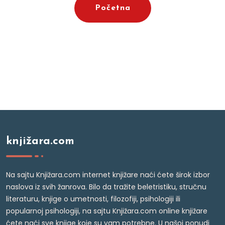
Početna
knjižara.com
Na sajtu Knjižara.com internet knjižare naći ćete širok izbor
naslova iz svih žanrova. Bilo da tražite beletristiku, stručnu
literaturu, knjige o umetnosti, filozofiji, psihologiji ili
popularnoj psihologiji, na sajtu Knjižara.com online knjižare
ćete naći sve knjige koje su vam potrebne. U našoj ponudi