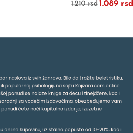
1.089 rs
1.210 rsd
or naslova iz svih žanrova. Bilo da tražite beletristiku,
i ili popularnoj psihologiji, na sajtu Knjižara.com online
oj ponudi se nalaze knjige za decu i tinejdžere, kao i
jujući saradnji sa vodećim izdavačima, obezbeđujemo vam
j ponudi ćete naći kapitalna izdanja, izuzetne
 online kupovinu, uz stalne popuste od 10-20%, kao i