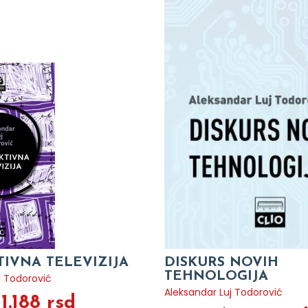
TIVNA TELEVIZIJA
DISKURS NOVIH
TEHNOLOGIJA
j Todorović
Aleksandar Luj Todorović
1.188 rsd