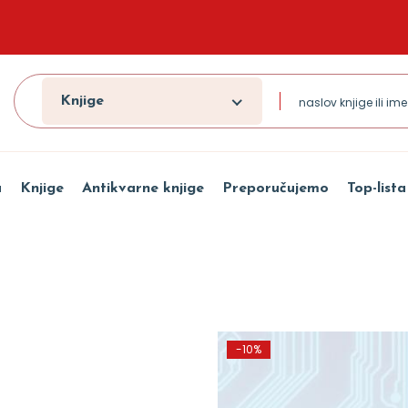
Knjige
a
Knjige
Antikvarne knjige
Preporučujemo
Top-lista
-10%