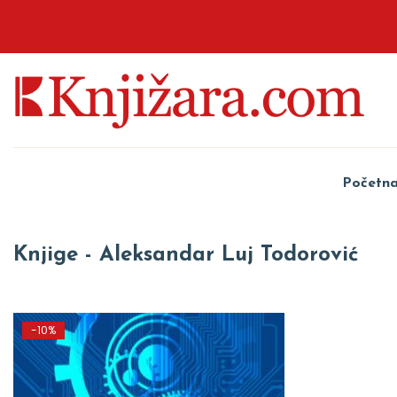
Početn
Knjige - Aleksandar Luj Todorović
-10%