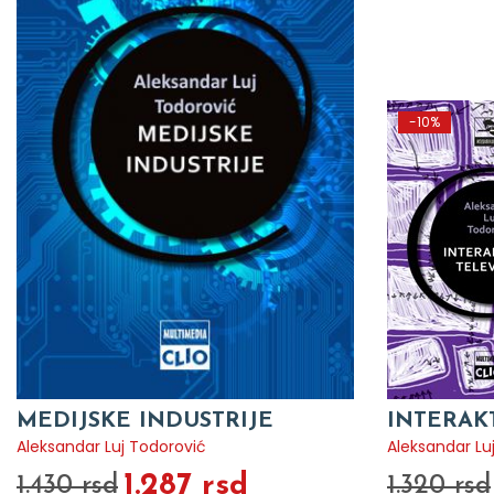
-10%
MEDIJSKE INDUSTRIJE
INTERAK
Aleksandar Luj Todorović
Aleksandar Lu
1.287 rsd
1.430 rsd
1.320 rsd