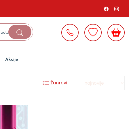
Akcije
Žanrovi