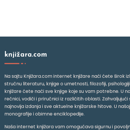
knjižara.com
Na sajtu Knjižara.com internet knjižare naći ćete širok izb
stručnu literaturu, knjige o umetnosti, filozofiji, psihologij
knjižare ćete naći sve knjige koje su vam potrebne. U naš
rečnici, vodiči i priručnici iz različitih oblasti. Zahval
najnovija izdanja i sve aktuelne knjižarske hitove. U našo
monografije i obimne enciklopedije.
Naša internet knjižara vam omogućava sigurnu i povoljnu