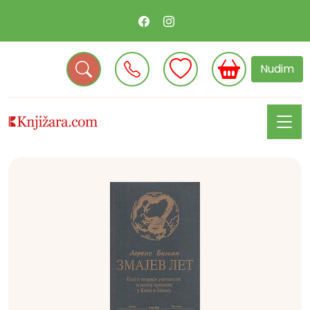
Nudim