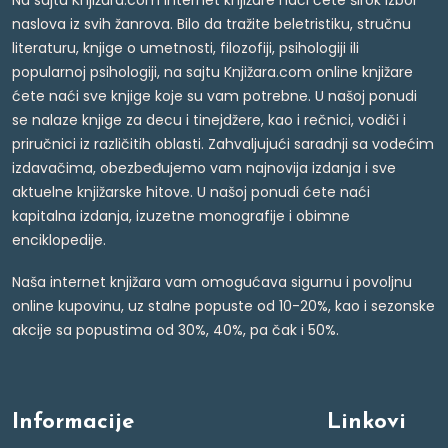
Na sajtu Knjižara.com internet knjižare naći ćete širok izbor
naslova iz svih žanrova. Bilo da tražite beletristiku, stručnu
literaturu, knjige o umetnosti, filozofiji, psihologiji ili
popularnoj psihologiji, na sajtu Knjižara.com online knjižare
ćete naći sve knjige koje su vam potrebne. U našoj ponudi
se nalaze knjige za decu i tinejdžere, kao i rečnici, vodiči i
priručnici iz različitih oblasti. Zahvaljujući saradnji sa vodećim
izdavačima, obezbeđujemo vam najnovija izdanja i sve
aktuelne knjižarske hitove. U našoj ponudi ćete naći
kapitalna izdanja, izuzetne monografije i obimne
enciklopedije.
Naša internet knjižara vam omogućava sigurnu i povoljnu
online kupovinu, uz stalne popuste od 10-20%, kao i sezonske
akcije sa popustima od 30%, 40%, pa čak i 50%.
Informacije
Linkovi