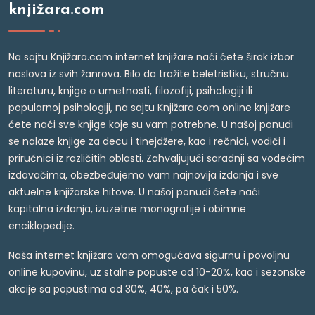
knjižara.com
Na sajtu Knjižara.com internet knjižare naći ćete širok izbor
naslova iz svih žanrova. Bilo da tražite beletristiku, stručnu
literaturu, knjige o umetnosti, filozofiji, psihologiji ili
popularnoj psihologiji, na sajtu Knjižara.com online knjižare
ćete naći sve knjige koje su vam potrebne. U našoj ponudi
se nalaze knjige za decu i tinejdžere, kao i rečnici, vodiči i
priručnici iz različitih oblasti. Zahvaljujući saradnji sa vodećim
izdavačima, obezbeđujemo vam najnovija izdanja i sve
aktuelne knjižarske hitove. U našoj ponudi ćete naći
kapitalna izdanja, izuzetne monografije i obimne
enciklopedije.
Naša internet knjižara vam omogućava sigurnu i povoljnu
online kupovinu, uz stalne popuste od 10-20%, kao i sezonske
akcije sa popustima od 30%, 40%, pa čak i 50%.