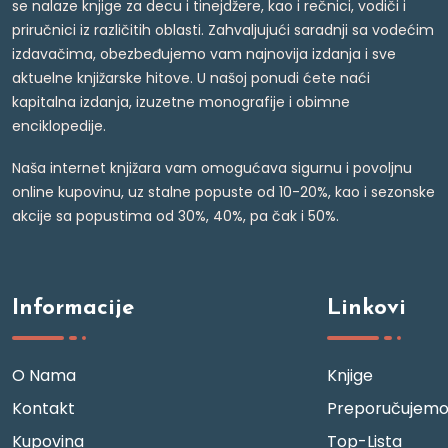
se nalaze knjige za decu i tinejdžere, kao i rečnici, vodiči i
priručnici iz različitih oblasti. Zahvaljujući saradnji sa vodećim
izdavačima, obezbeđujemo vam najnovija izdanja i sve
aktuelne knjižarske hitove. U našoj ponudi ćete naći
kapitalna izdanja, izuzetne monografije i obimne
enciklopedije.
Naša internet knjižara vam omogućava sigurnu i povoljnu
online kupovinu, uz stalne popuste od 10-20%, kao i sezonske
akcije sa popustima od 30%, 40%, pa čak i 50%.
Informacije
Linkovi
O Nama
Knjige
Kontakt
Preporučujem
Kupovina
Top-Lista