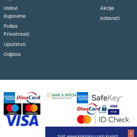
Uslovi
Akcije
Kupovine
Izdavači
Polisa
Privatnosti
Uputstvo
Odjava
Sajt www.knjizara.com koristi