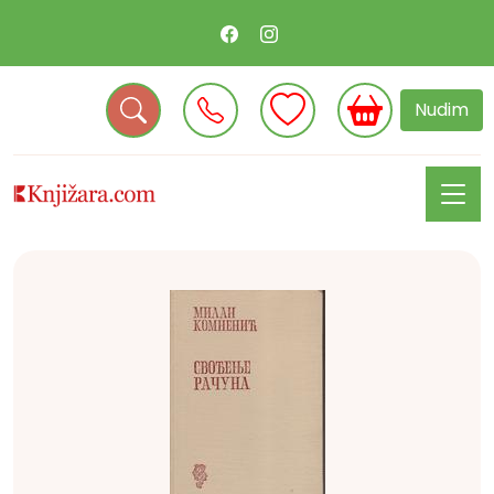
Nudim