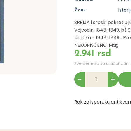
Istori
Žanr:
SRBIJA i srpski pokret u j
Vojvodini 1848-1849. b) S
politika - 1848-1849... Pre
NEKORIŠĆENO, Mag
2.941 rsd
Sve cene su sa uračunati
Rok za isporuku antikvarn