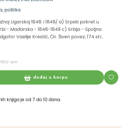
ja, politika
užnoj Ugarskoj 1848. i 1849/ a) Srpski pokret u
rbi - Mađarska - 1848-1849 c) Srbija - Spoljna
dgofor Vasilije Krestić, Ćir. Šiven povez, 174 str,
m PDV-om.
dodaj u korpu
ih knjiga je od 7 do 10 dana.