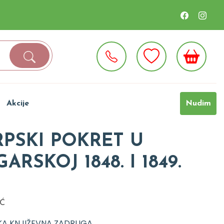
Akcije
Nudim
SRPSKI POKRET U
RSKOJ 1848. I 1849.
IĆ
KA KNJIŽEVNA ZADRUGA