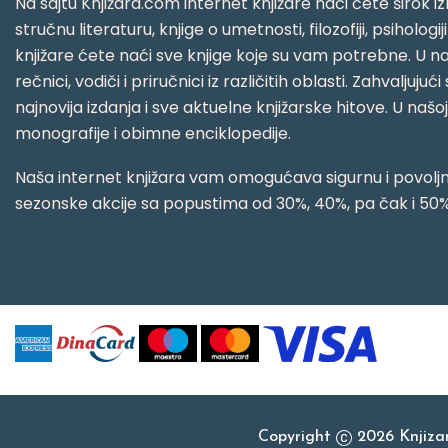
Na sajtu Knjižara.com internet knjižare naći ćete širok izb
stručnu literaturu, knjige o umetnosti, filozofiji, psihologij
knjižare ćete naći sve knjige koje su vam potrebne. U naš
rečnici, vodiči i priručnici iz različitih oblasti. Zahval
najnovija izdanja i sve aktuelne knjižarske hitove. U našo
monografije i obimne enciklopedije.
Naša internet knjižara vam omogućava sigurnu i povoljnu
sezonske akcije sa popustima od 30%, 40%, pa čak i 50%
Copyright
2026 Knjiz