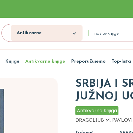
Antikvarne
Knjige
Antikvarne knjige
Preporučujemo
Top-lista
SRBIJA I 
JUŽNOJ UGA
Antikvarna knjiga
DRAGOLJUB M. PAVLOV
SRPS
Izdavač: