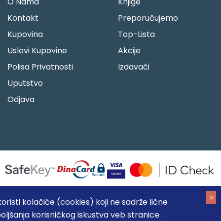
O Nama
Knjige
Kontakt
Preporučujemo
Kupovina
Top-Lista
Uslovi Kupovine
Akcije
Polisa Privatnosti
Izdavači
Uputstvo
Odjava
risti kolačiće (cookies) koji ne sadrže lične
oljšanja korisničkog iskustva veb stranice.
05184104, MB: 20337524