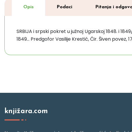
Opis
Podaci
Pitanja i odgovo
SRBIJA i srpski pokret u južnoj Ugarskoj 1848. i 184
1849... Predgofor Vasilije Krestić, Ćir. Šiven povez
knjižara.com