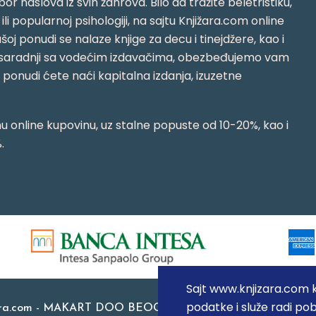
or naslova iz svih žanrova. Bilo da tražite beletristiku,
i ili popularnoj psihologiji, na sajtu Knjižara.com online
oj ponudi se nalaze knjige za decu i tinejdžere, kao i
jujući saradnji sa vodećim izdavačima, obezbeđujemo vam
j ponudi ćete naći kapitalna izdanja, izuzetne
 online kupovinu, uz stalne popuste od 10-20%, kao i
.
Sajt www.knjizara.com ko
podatke i služe radi pob
ara.com - MAKART DOO BEOGRAD (NOVI BEOGRAD), PIB: 1