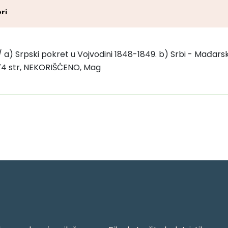
ri
9/ a) Srpski pokret u Vojvodini 1848-1849. b) Srbi - Mađars
, 174 str, NEKORIŠĆENO, Mag