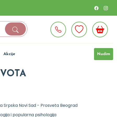
Akcije
Nudim
IVOTA
a Srpska Novi Sad - Prosveta Beograd
logija i popularna psihologija