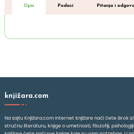
Opis
Podaci
Pitanja i odgovo
knjižara.com
Na sajtu Knjižara.com internet knjižare naći ćete širok izb
stručnu literaturu, knjige o umetnosti, filozofiji, psihologij
knjižare ćete naći sve knjige koje su vam potrebne. U naš