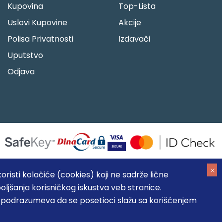
Kupovina
Top-Lista
Uslovi Kupovine
Akcije
Polisa Privatnosti
Izdavači
Uputstvo
Odjava
risti kolačiće (cookies) koji ne sadrže lične
oljšanja korisničkog iskustva veb stranice.
05184104, MB: 20337524
, podrazumeva da se posetioci slažu sa korišćenjem
, prikazu slika i samih cena, ali ne možemo garantovati da su
umeva da su dostupni u svakom trenutku.