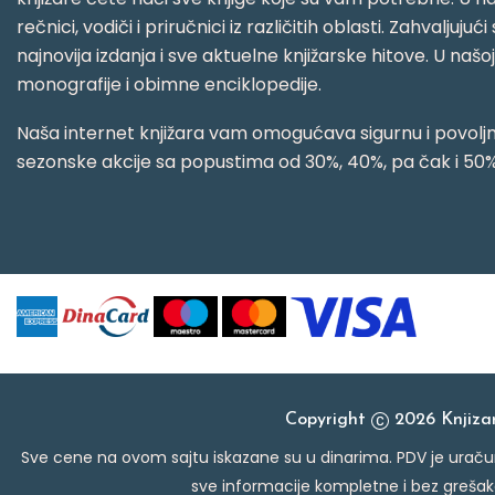
rečnici, vodiči i priručnici iz različitih oblasti. Zahval
najnovija izdanja i sve aktuelne knjižarske hitove. U našo
monografije i obimne enciklopedije.
Naša internet knjižara vam omogućava sigurnu i povoljnu
sezonske akcije sa popustima od 30%, 40%, pa čak i 50%
Copyright
2026 Knjiz
Sve cene na ovom sajtu iskazane su u dinarima. PDV je uračun
sve informacije kompletne i bez grešak