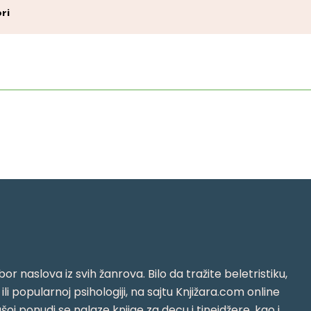
ri
or naslova iz svih žanrova. Bilo da tražite beletristiku,
i ili popularnoj psihologiji, na sajtu Knjižara.com online
oj ponudi se nalaze knjige za decu i tinejdžere, kao i