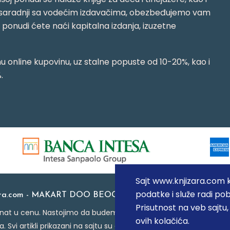
jujući saradnji sa vodećim izdavačima, obezbeđujemo vam
j ponudi ćete naći kapitalna izdanja, izuzetne
 online kupovinu, uz stalne popuste od 10-20%, kao i
.
Sajt www.knjizara.com ko
podatke i služe radi pob
ara.com - MAKART DOO BEOGRAD (NOVI BEOGRAD), PIB: 1
Prisutnost na veb sajtu
at u cenu. Nastojimo da budemo što precizniji u opisu proizvoda
ovih kolačića.
a. Svi artikli prikazani na sajtu su deo naše ponude i ne podraz