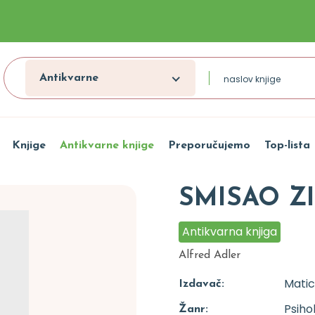
Antikvarne
Knjige
Antikvarne knjige
Preporučujemo
Top-lista
SMISAO Z
Antikvarna knjiga
Alfred Adler
Matic
Izdavač:
Psiho
Žanr: