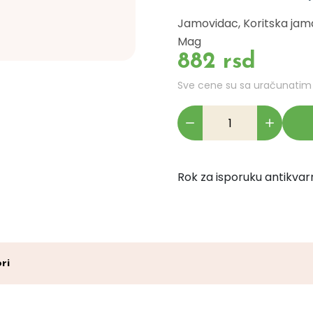
Jamovidac, Koritska jama,
Mag
882 rsd
Sve cene su sa uračunati
Rok za isporuku antikvarn
ri