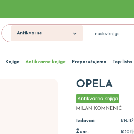
Antikvarne
Knjige
Antikvarne knjige
Preporučujemo
Top-lista
OPELA
Antikvarna knjiga
MILAN KOMNENIĆ
KNJI
Izdavač:
Istori
Žanr: