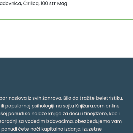
dovnica, Ćirilica, 100 str Mag
or naslova iz svih žanrova. Bilo da tražite beletristiku,
i ili popularnoj psihologiji, na sajtu Knjižara.com online
oj ponudi se nalaze knjige za decu i tinejdžere, kao i
jujući saradnji sa vodećim izdavačima, obezbeđujemo vam
j ponudi ćete naći kapitalna izdanja, izuzetne