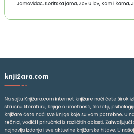
Jamovidac, Koritska jama, Zov u lov, Kam i kama, Ja
knjižara.com
Na sajtu Knjižara.com internet knjižare naći ćete širok izb
stručnu literaturu, knjige o umetnosti, filozofiji, psihologij
knjižare ćete naći sve knjige koje su vam potrebne. U naš
rečnici, vodiči i priručnici iz različitih oblasti. Zahval
najnovija izdanja i sve aktuelne knjižarske hitove. U našo