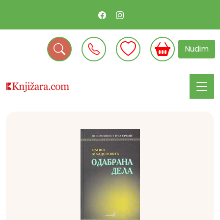
Nudim