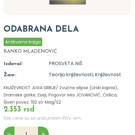
ODABRANA DELA
Antikvarna knjiga
RANKO MLADENOVIĆ
PROSVETA NIŠ
Izdavač:
Teorija književnosti, Književnost
Žanr:
KNJIŽEVNOST JUGA SRBIJE/ Zvučne elipse (Lirski kaprisi),
Dramske gatke, Eseji, Pogovor Ivko JOVANOVIĆ, Ćirilica,
Šiven povez, 192 str Mag/S2
2.353 rsd
Sve cene su sa uračunatim PDV-om.