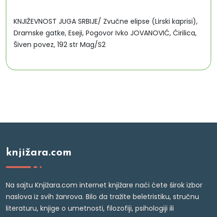
KNJIŽEVNOST JUGA SRBIJE/ Zvučne elipse (Lirski kaprisi),
Dramske gatke, Eseji, Pogovor Ivko JOVANOVIĆ, Ćirilica,
Šiven povez, 192 str Mag/S2
knjižara.com
Na sajtu Knjižara.com internet knjižare naći ćete širok izbor
naslova iz svih žanrova. Bilo da tražite beletristiku, stručnu
literaturu, knjige o umetnosti, filozofiji, psihologiji ili