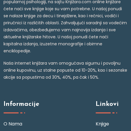
popularnoj psihologiji, na sajtu Knjižara.com online knjižare
ćete naći sve knjige koje su vam potrebne. U našoj ponudi
se nalaze knjige za decu i tinejdžere, kao i rečnici, vodiči i
priručnici iz različitih oblasti. Zahvaljujući saradnji sa vodećim
izdavačima, obezbeđujemo vam najnovija izdanja i sve
aktuelne knjižarske hitove. U našoj ponudi ćete naći
kapitalna izdanja, izuzetne monografije i obimne
enciklopedije.
Naša internet knjižara vam omogućava sigurnu i povoljnu
online kupovinu, uz stalne popuste od 10-20%, kao i sezonske
akcije sa popustima od 30%, 40%, pa čak i 50%.
Informacije
Linkovi
O Nama
Knjige