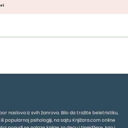
ri
or naslova iz svih žanrova. Bilo da tražite beletristiku,
i ili popularnoj psihologiji, na sajtu Knjižara.com online
oj ponudi se nalaze knjige za decu i tinejdžere, kao i