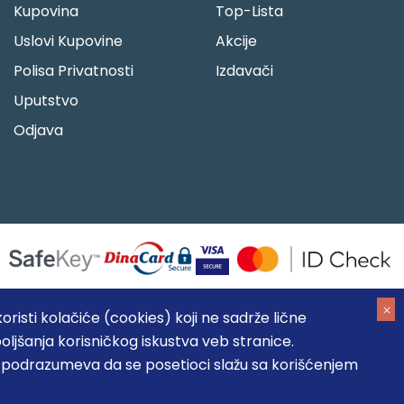
Kupovina
Top-Lista
Uslovi Kupovine
Akcije
Polisa Privatnosti
Izdavači
Uputstvo
Odjava
risti kolačiće (cookies) koji ne sadrže lične
oljšanja korisničkog iskustva veb stranice.
05184104, MB: 20337524
, podrazumeva da se posetioci slažu sa korišćenjem
, prikazu slika i samih cena, ali ne možemo garantovati da su
umeva da su dostupni u svakom trenutku.