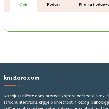
Opis
Podaci
Pitanja i odgovo
knjižara.com
Na sajtu Knjižara.com internet knjižare naći ćete širok izb
stručnu literaturu, knjige o umetnosti, filozofiji, psihologij
knjižare ćete naći sve knjige koje su vam potrebne. U naš