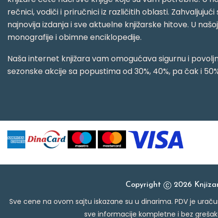
rečnici, vodiči i priručnici iz različitih oblasti. Zahval
najnovija izdanja i sve aktuelne knjižarske hitove. U našo
monografije i obimne enciklopedije.
Naša internet knjižara vam omogućava sigurnu i povoljnu
sezonske akcije sa popustima od 30%, 40%, pa čak i 50%
Copyright
2026 Knjiz
Sve cene na ovom sajtu iskazane su u dinarima. PDV je uračun
sve informacije kompletne i bez grešak