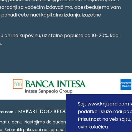
jujući saradnji sa vodećim izdavačima, obezbeđujemo vam
j ponudi ćete naći kapitalna izdanja, izuzetne
 online kupovinu, uz stalne popuste od 10-20%, kao i
.
Sajt www.knjizara.com ko
podatke i služe radi pob
ara.com - MAKART DOO BEOGRAD (NOVI BEOGRAD), PIB: 1
Prisutnost na veb sajtu
at u cenu. Nastojimo da budemo što precizniji u opisu proizvoda
ovih kolačića.
a. Svi artikli prikazani na sajtu su deo naše ponude i ne podraz