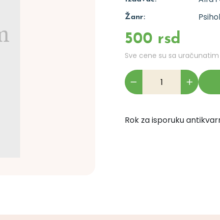
Psiho
Žanr:
500 rsd
Sve cene su sa uračunati
Rok za isporuku antikvarn