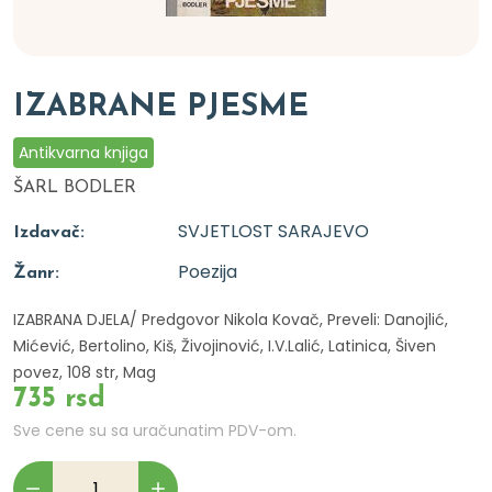
IZABRANE PJESME
Antikvarna knjiga
ŠARL BODLER
SVJETLOST SARAJEVO
Izdavač:
Poezija
Žanr:
IZABRANA DJELA/ Predgovor Nikola Kovač, Preveli: Danojlić,
Mićević, Bertolino, Kiš, Živojinović, I.V.Lalić, Latinica, Šiven
povez, 108 str, Mag
735 rsd
Sve cene su sa uračunatim PDV-om.