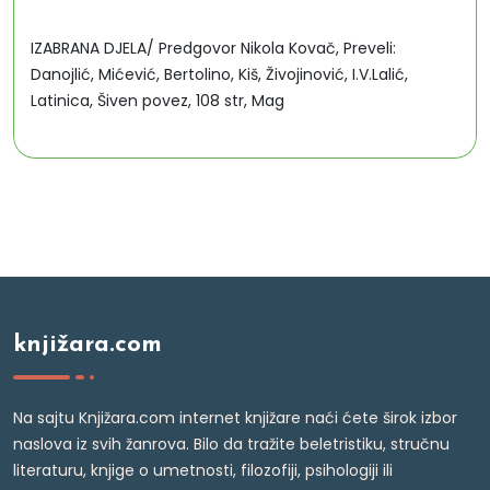
IZABRANA DJELA/ Predgovor Nikola Kovač, Preveli:
Danojlić, Mićević, Bertolino, Kiš, Živojinović, I.V.Lalić,
Latinica, Šiven povez, 108 str, Mag
knjižara.com
Na sajtu Knjižara.com internet knjižare naći ćete širok izbor
naslova iz svih žanrova. Bilo da tražite beletristiku, stručnu
literaturu, knjige o umetnosti, filozofiji, psihologiji ili