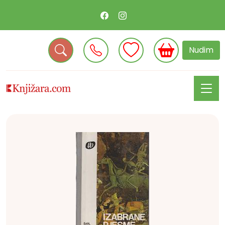
Nudim