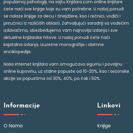
popularnoj psihologiji, na sajtu Knjižara.com online knjižare
ćete naći sve knjige koje su vam potrebne. U našoj ponudi
se nalaze knjige za decu i tinejdžere, kao i rečnici, vodiči i
priručnici iz različitih oblasti. Zahvaljujući saradnji sa vodećim
izdavačima, obezbeđujemo vam najnovija izdanja i sve
aktuelne knjižarske hitove. U našoj ponudi ćete naći
kapitalna izdanja, izuzetne monografije i obimne
enciklopedije.
Naša internet knjižara vam omogućava sigurnu i povoljnu
online kupovinu, uz stalne popuste od 10-20%, kao i sezonske
akcije sa popustima od 30%, 40%, pa čak i 50%.
Informacije
Linkovi
O Nama
Knjige