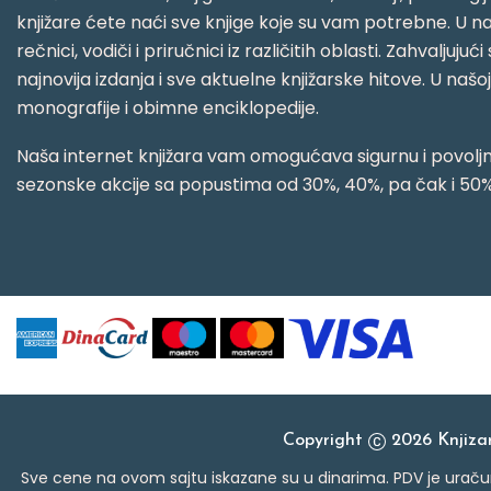
knjižare ćete naći sve knjige koje su vam potrebne. U naš
rečnici, vodiči i priručnici iz različitih oblasti. Zahval
najnovija izdanja i sve aktuelne knjižarske hitove. U našo
monografije i obimne enciklopedije.
Naša internet knjižara vam omogućava sigurnu i povoljnu
sezonske akcije sa popustima od 30%, 40%, pa čak i 50%
Copyright
2026 Knjiz
Sve cene na ovom sajtu iskazane su u dinarima. PDV je uračun