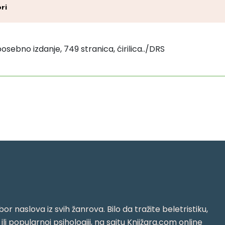
ri
osebno izdanje, 749 stranica, ćirilica../DRS
or naslova iz svih žanrova. Bilo da tražite beletristiku,
i ili popularnoj psihologiji, na sajtu Knjižara.com online