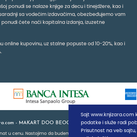
oj ponudi se nalaze knjige za decu i tinejdžere, kao i
jujući saradnji sa vodećim izdavačima, obezbeđujemo vam
j ponudi ćete naći kapitalna izdanja, izuzetne
 online kupovinu, uz stalne popuste od 10-20%, kao i
.
Sajt www.knjizara.com ko
podatke i služe radi pob
ara.com - MAKART DOO BEOGRAD (NOVI BEOGRAD), PIB: 1
Prisutnost na veb sajtu
at u cenu. Nastojimo da budemo što precizniji u opisu proizvoda