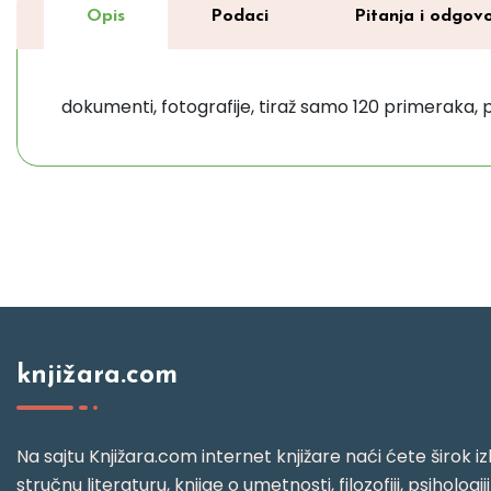
Opis
Podaci
Pitanja i odgovo
dokumenti, fotografije, tiraž samo 120 primeraka, p
knjižara.com
Na sajtu Knjižara.com internet knjižare naći ćete širok izb
stručnu literaturu, knjige o umetnosti, filozofiji, psihologij