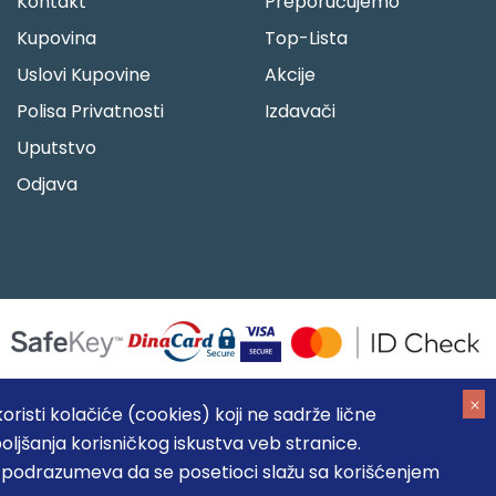
Kontakt
Preporučujemo
Kupovina
Top-Lista
Uslovi Kupovine
Akcije
Polisa Privatnosti
Izdavači
Uputstvo
Odjava
risti kolačiće (cookies) koji ne sadrže lične
oljšanja korisničkog iskustva veb stranice.
05184104, MB: 20337524
, podrazumeva da se posetioci slažu sa korišćenjem
, prikazu slika i samih cena, ali ne možemo garantovati da su