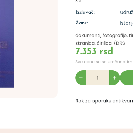
x x
Udruž
Izdavač:
Istori
Žanr:
dokumenti, fotografije, 
stranica, ćirilica../DRS
7.353 rsd
Sve cene su sa uračunati
Rok za isporuku antikvarn