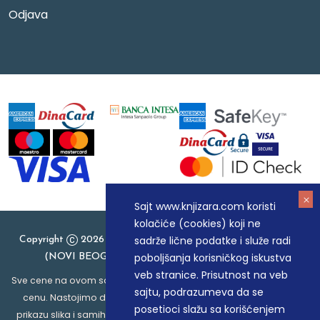
Odjava
Sajt www.knjizara.com koristi
kolačiće (cookies) koji ne
sadrže lične podatke i služe radi
Copyright
2026 Knjizara.com - MAKART DOO BEOGRAD
poboljšanja korisničkog iskustva
(NOVI BEOGRAD), PIB: 105184104, MB: 20337524
veb stranice. Prisutnost na veb
Sve cene na ovom sajtu iskazane su u dinarima. PDV je uračunat u
sajtu, podrazumeva da se
cenu. Nastojimo da budemo što precizniji u opisu proizvoda,
posetioci slažu sa korišćenjem
prikazu slika i samih cena, ali ne možemo garantovati da su sve