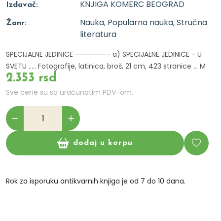
KNJIGA KOMERC BEOGRAD
Izdavač:
Nauka, Popularna nauka, Stručna
Žanr:
literatura
SPECIJALNE JEDINICE --------- a) SPECIJALNE JEDINICE - U
SVETU ..... Fotografije, latinica, broš, 21 cm, 423 stranice ... M
2.353 rsd
Sve cene su sa uračunatim PDV-om.
dodaj u korpu
Rok za isporuku antikvarnih knjiga je od 7 do 10 dana.