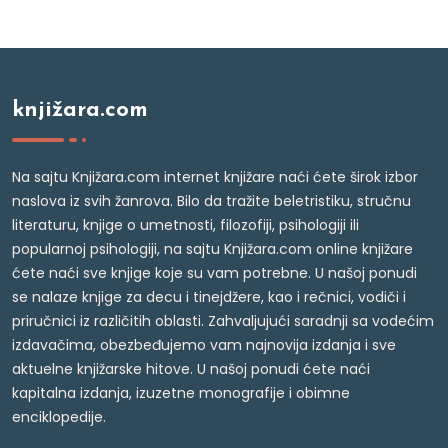
knjižara.com
Na sajtu Knjižara.com internet knjižare naći ćete širok izbor
naslova iz svih žanrova. Bilo da tražite beletristiku, stručnu
literaturu, knjige o umetnosti, filozofiji, psihologiji ili
popularnoj psihologiji, na sajtu Knjižara.com online knjižare
ćete naći sve knjige koje su vam potrebne. U našoj ponudi
se nalaze knjige za decu i tinejdžere, kao i rečnici, vodiči i
priručnici iz različitih oblasti. Zahvaljujući saradnji sa vodećim
izdavačima, obezbeđujemo vam najnovija izdanja i sve
aktuelne knjižarske hitove. U našoj ponudi ćete naći
kapitalna izdanja, izuzetne monografije i obimne
enciklopedije.