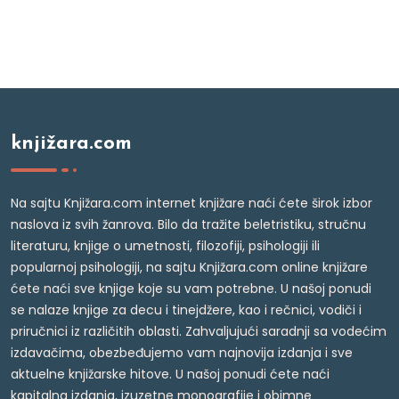
knjižara.com
Na sajtu Knjižara.com internet knjižare naći ćete širok izbor
naslova iz svih žanrova. Bilo da tražite beletristiku, stručnu
literaturu, knjige o umetnosti, filozofiji, psihologiji ili
popularnoj psihologiji, na sajtu Knjižara.com online knjižare
ćete naći sve knjige koje su vam potrebne. U našoj ponudi
se nalaze knjige za decu i tinejdžere, kao i rečnici, vodiči i
priručnici iz različitih oblasti. Zahvaljujući saradnji sa vodećim
izdavačima, obezbeđujemo vam najnovija izdanja i sve
aktuelne knjižarske hitove. U našoj ponudi ćete naći
kapitalna izdanja, izuzetne monografije i obimne