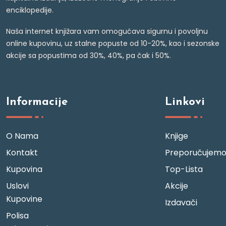
enciklopedije.
Naša internet knjižara vam omogućava sigurnu i povoljnu
online kupovinu, uz stalne popuste od 10-20%, kao i sezonske
akcije sa popustima od 30%, 40%, pa čak i 50%.
Informacije
Linkovi
O Nama
Knjige
Kontakt
Preporučujem
Kupovina
Top-Lista
Uslovi
Akcije
Kupovine
Izdavači
Polisa