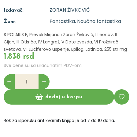
ZORAN ŽIVKOVIĆ
Izdavač:
Fantastika, Naučna fantastika
Žanr:
S POLARIS F, Preveli Mirjana i Zoran Živković, I Leonov, II
Cijen, III Otkriće, IV Langraž, V Dete zvezda, VI Proždirač
svetova, VII Luciferovo uspenje, Epilog, Latinica, 255 str mg
1.838 rsd
Sve cene su sa uračunatim PDV-om.
dodaj u korpu
Rok za isporuku antikvarnih knjiga je od 7 do 10 dana.