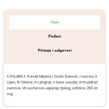
Opis
Podaci
Pitanja i odgovori
S POLARIS F, Preveli Mirjana i Zoran Živković, I Leonov, II
Cijen, III Otkriće, IV Langraž, V Dete zvezda, VI Proždirač
svetova, VII Luciferovo uspenje, Epilog, Latinica, 255 str
mg