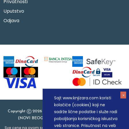
Privatnosti
Uputstvo
Odjava
Sajt www.knjizara.com koristi
kolačiće (cookies) koji ne
sadrže lične podatke i služe radi
Copyright
2026 Knjizara.com - MAKART DOO BEOGRAD
poboljšanja korisničkog iskustva
(NOVI BEOGRAD), PIB: 105184104, MB: 20337524
veb stranice. Prisutnost na veb
Sve cene na ovom sajtu iskazane su u dinarima. PDV je uračunat u