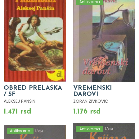
Antikvarna
OBRED PRELASKA
VREMENSKI
/ SF
DAROVI
ALEKSEJ PANŠIN
ZORAN ŽIVKOVIĆ
1.471 rsd
1.176 rsd
Antikvarna
Antikvarna