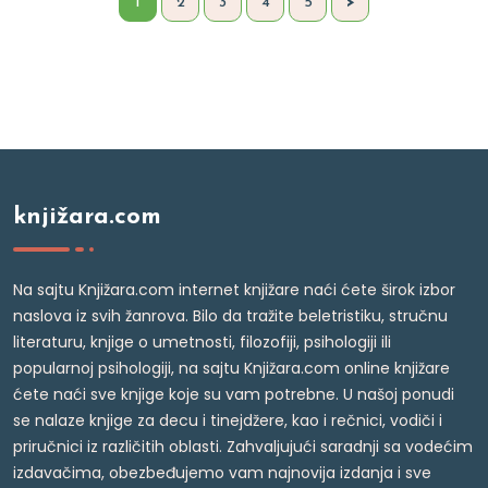
1
2
3
4
5
>
knjižara.com
Na sajtu Knjižara.com internet knjižare naći ćete širok izbor
naslova iz svih žanrova. Bilo da tražite beletristiku, stručnu
literaturu, knjige o umetnosti, filozofiji, psihologiji ili
popularnoj psihologiji, na sajtu Knjižara.com online knjižare
ćete naći sve knjige koje su vam potrebne. U našoj ponudi
se nalaze knjige za decu i tinejdžere, kao i rečnici, vodiči i
priručnici iz različitih oblasti. Zahvaljujući saradnji sa vodećim
izdavačima, obezbeđujemo vam najnovija izdanja i sve