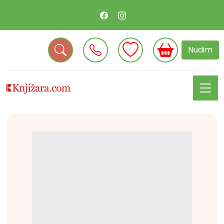
Nudim