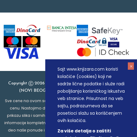
Sajt www.knjizara.com koristi
kolačiće (cookies) koji ne
sadrže lične podatke i služe radi
Copyright
2026 Knjizara.com - MAKART DOO BEOGRAD
poboljšanja korisničkog iskustva
(NOVI BEOGRAD), PIB: 105184104, MB: 20337524
veb stranice. Prisutnost na veb
Sve cene na ovom sajtu iskazane su u dinarima. PDV je uračunat u
sajtu, podrazumeva da se
cenu. Nastojimo da budemo što precizniji u opisu proizvoda,
posetioci slažu sa korišćenjem
prikazu slika i samih cena, ali ne možemo garantovati da su sve
ovih kolačića.
informacije kompletne i bez grešaka. Svi artikli prikazani na sajtu su
deo naše ponude i ne podrazumeva da su dostupni u svakom
Za više detalja o zaštiti