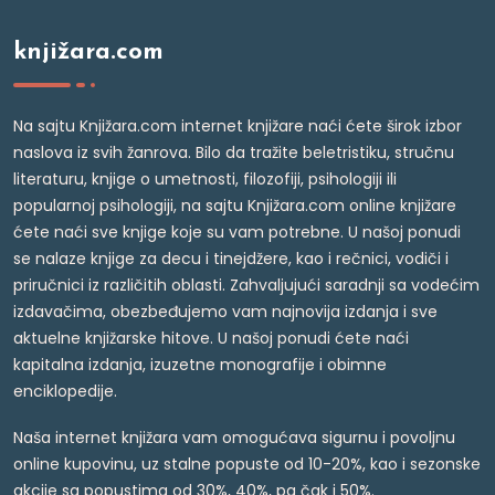
knjižara.com
Na sajtu Knjižara.com internet knjižare naći ćete širok izbor
naslova iz svih žanrova. Bilo da tražite beletristiku, stručnu
literaturu, knjige o umetnosti, filozofiji, psihologiji ili
popularnoj psihologiji, na sajtu Knjižara.com online knjižare
ćete naći sve knjige koje su vam potrebne. U našoj ponudi
se nalaze knjige za decu i tinejdžere, kao i rečnici, vodiči i
priručnici iz različitih oblasti. Zahvaljujući saradnji sa vodećim
izdavačima, obezbeđujemo vam najnovija izdanja i sve
aktuelne knjižarske hitove. U našoj ponudi ćete naći
kapitalna izdanja, izuzetne monografije i obimne
enciklopedije.
Naša internet knjižara vam omogućava sigurnu i povoljnu
online kupovinu, uz stalne popuste od 10-20%, kao i sezonske
akcije sa popustima od 30%, 40%, pa čak i 50%.