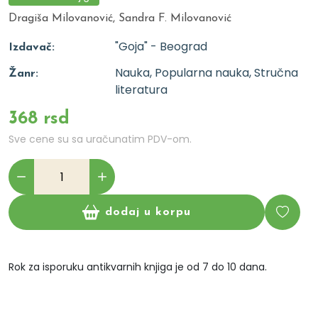
Dragiša Milovanović, Sandra F. Milovanović
"Goja" - Beograd
Izdavač:
Nauka, Popularna nauka, Stručna
Žanr:
literatura
368 rsd
Sve cene su sa uračunatim PDV-om.
dodaj u korpu
Rok za isporuku antikvarnih knjiga je od 7 do 10 dana.