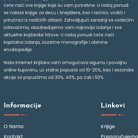
ćete naći sve knjige koje su vam potrebne. U našoj ponudi
se nalaze knjige za decu i tinejdžere, kao i rečnici, vodiči i
priručnici iz različitih oblasti. Zahvaljujući saradnji sa vodećim
izdavačima, obezbeđujemo vam najnovija izdanja i sve
aktuelne knjižarske hitove. U našoj ponudi ćete naći
kapitalna izdanja, izuzetne monografije i obimne
enciklopedije.
Naša internet knjižara vam omogućava sigurnu i povoljnu
online kupovinu, uz stalne popuste od 10-20%, kao i sezonske
akcije sa popustima od 30%, 40%, pa čak i 50%.
Informacije
Linkovi
O Nama
Knjige
Kontakt
Preporučujem