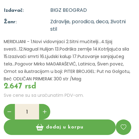
BIGZ BEOGRAD
Izdavač:
Zdravlje, porodica, deca, životni
Žanr:
stil
MERIDIJANI - 1.Novi vidovnjaci 2.Sitni mučitelji...4.Sjaj
svesti...12.Nagual Hulijan 13.Podrška zemlje 14.Kotrljajuća sila
15.Izazivači smrti 16.Ljudski kalup 17.Putovanje sanjajućeg
tela...Pogovor Mirko MAGARAŠEVIĆ, Latinica, Šiven povez,
Omot sa ilustracijom u boji: PITER BROJGEL: Put na Golgotu,
Beč ODLIČAN PRIMERAK 300 str /Mag
2.647 rsd
Sve cene su sa uračunatim PDV-om.
dodaj u korpu