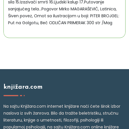
sila 15.Izazivači smrti 16.Ljudski kalup 17.Putovanje
sanjajućeg tela...Pogovor Mirko MAGARAŠEVIĆ, Latinica,
Šiven povez, Omot sa ilustracijom u boji: PITER BROJGEL:
Put na Golgotu, Beč ODLIČAN PRIMERAK 300 str /Mag
knjižara.com
Na sajtu Knjižara.com internet knjižare naći ćete širok izbor
naslova iz svih žanrova. Bilo da tražite beletristiku, stručnu
literaturu, knjige o umetnosti, filozofiji, psihologiji ili
popularnoj psihologiji, na sajtu Knjižara.com online knjižare