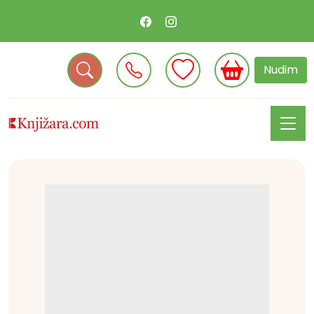
Nudim