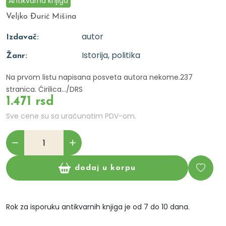
Antikvarna knjiga
Veljko Đurić Mišina
autor
Izdavač:
Istorija, politika
Žanr:
Na prvom listu napisana posveta autora nekome.237
stranica. Ćirilica.../DRS
1.471 rsd
Sve cene su sa uračunatim PDV-om.
dodaj u korpu
Rok za isporuku antikvarnih knjiga je od 7 do 10 dana.