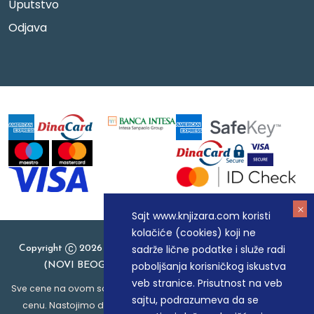
Uputstvo
Odjava
Sajt www.knjizara.com koristi
kolačiće (cookies) koji ne
sadrže lične podatke i služe radi
Copyright
2026 Knjizara.com - MAKART DOO BEOGRAD
poboljšanja korisničkog iskustva
(NOVI BEOGRAD), PIB: 105184104, MB: 20337524
veb stranice. Prisutnost na veb
Sve cene na ovom sajtu iskazane su u dinarima. PDV je uračunat u
sajtu, podrazumeva da se
cenu. Nastojimo da budemo što precizniji u opisu proizvoda,