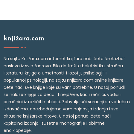
knjižara.com
Na sajtu Knjižara.com internet knjižare naći ćete širok izbor
naslova iz svih žanrova. Bilo da tražite beletristiku, stručnu
literaturu, knjige o umetnosti, filozofiji, psihologiji ili
popularnoj psihologiji, na sajtu Knjižara.com online knjižare
ćete naći sve knjige koje su vam potrebne. U našoj ponudi
se nalaze knjige za decu i tinejdžere, kao i rečnici, vodiči i
priručnici iz različitih oblasti. Zahvaljujući saradnji sa vodećim
izdavačima, obezbeđujemo vam najnovija izdanja i sve
aktuelne knjižarske hitove. U našoj ponudi ćete naći
kapitalna izdanja, izuzetne monografije i obimne
enciklopedije.