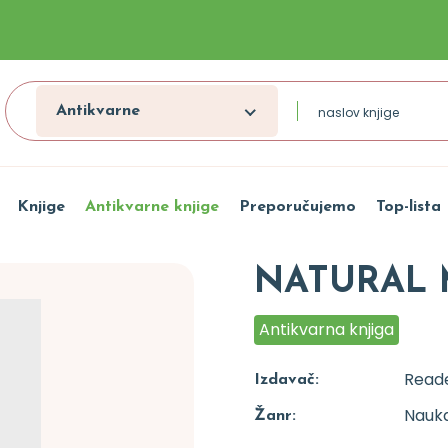
Antikvarne
Knjige
Antikvarne knjige
Preporučujemo
Top-lista
NATURAL 
Antikvarna knjiga
Reade
Izdavač:
Nauka
Žanr: