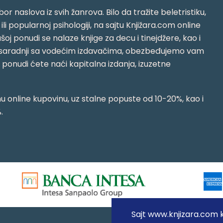
or naslova iz svih žanrova. Bilo da tražite beletristiku,
i ili popularnoj psihologiji, na sajtu Knjižara.com online
oj ponudi se nalaze knjige za decu i tinejdžere, kao i
jujući saradnji sa vodećim izdavačima, obezbeđujemo vam
j ponudi ćete naći kapitalna izdanja, izuzetne
 online kupovinu, uz stalne popuste od 10-20%, kao i
.
Sajt www.knjizara.com ko