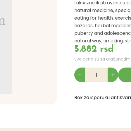
Luksuzno ilustrovana u bo
natural medicine, special
eating for health, exercis
hazards, herbal medicine
puberty and adolescence
natural way, smoking, st
5.882 rsd
Sve cene su sa uračunati
Rok za isporuku antikvarn