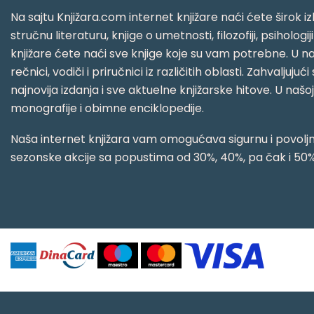
Na sajtu Knjižara.com internet knjižare naći ćete širok izb
stručnu literaturu, knjige o umetnosti, filozofiji, psihologij
knjižare ćete naći sve knjige koje su vam potrebne. U naš
rečnici, vodiči i priručnici iz različitih oblasti. Zahval
najnovija izdanja i sve aktuelne knjižarske hitove. U našo
monografije i obimne enciklopedije.
Naša internet knjižara vam omogućava sigurnu i povoljnu
sezonske akcije sa popustima od 30%, 40%, pa čak i 50%