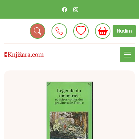
Nudim