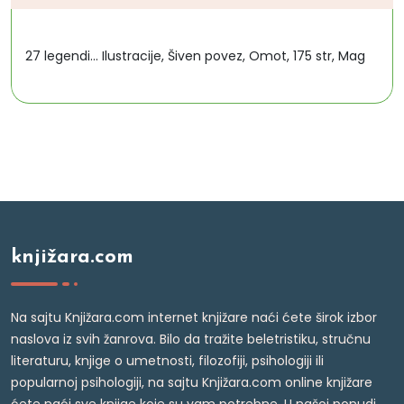
27 legendi... Ilustracije, Šiven povez, Omot, 175 str, Mag
knjižara.com
Na sajtu Knjižara.com internet knjižare naći ćete širok izbor
naslova iz svih žanrova. Bilo da tražite beletristiku, stručnu
literaturu, knjige o umetnosti, filozofiji, psihologiji ili
popularnoj psihologiji, na sajtu Knjižara.com online knjižare