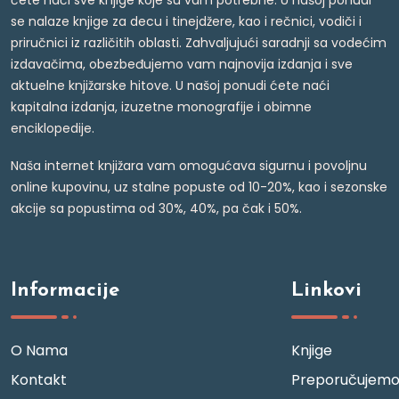
ćete naći sve knjige koje su vam potrebne. U našoj ponudi
se nalaze knjige za decu i tinejdžere, kao i rečnici, vodiči i
priručnici iz različitih oblasti. Zahvaljujući saradnji sa vodećim
izdavačima, obezbeđujemo vam najnovija izdanja i sve
aktuelne knjižarske hitove. U našoj ponudi ćete naći
kapitalna izdanja, izuzetne monografije i obimne
enciklopedije.
Naša internet knjižara vam omogućava sigurnu i povoljnu
online kupovinu, uz stalne popuste od 10-20%, kao i sezonske
akcije sa popustima od 30%, 40%, pa čak i 50%.
Informacije
Linkovi
O Nama
Knjige
Kontakt
Preporučujem