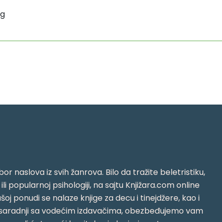
ag
or naslova iz svih žanrova. Bilo da tražite beletristiku,
i ili popularnoj psihologiji, na sajtu Knjižara.com online
oj ponudi se nalaze knjige za decu i tinejdžere, kao i
jujući saradnji sa vodećim izdavačima, obezbeđujemo vam