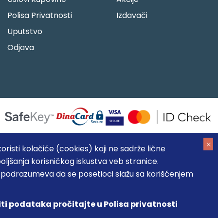
Polisa Privatnosti
Izdavači
Uputstvo
Odjava
risti kolačiće (cookies) koji ne sadrže lične
oljšanja korisničkog iskustva veb stranice.
05184104, MB: 20337524
, podrazumeva da se posetioci slažu sa korišćenjem
, prikazu slika i samih cena, ali ne možemo garantovati da su
umeva da su dostupni u svakom trenutku.
iti podataka pročitajte u Polisa privatnosti