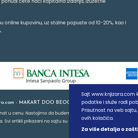
j ponudi ćete naći kapitalna izdanja, izuzetne
 online kupovinu, uz stalne popuste od 10-20%, kao i
.
Sajt www.knjizara.com ko
podatke i služe radi pob
ara.com - MAKART DOO BEOGRAD (NOVI BEOGRAD), PIB: 1
Prisutnost na veb sajtu
at u cenu. Nastojimo da budemo što precizniji u opisu proizvoda
ovih kolačića.
a. Svi artikli prikazani na sajtu su deo naše ponude i ne podraz
Za više detalja o zašt