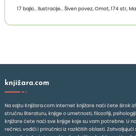
17 bajki... Ilustracije... Šiven povez, Omot, 174 str, M
knjižara.com
Na sajtu Knjižara.com internet knjižare naći ćete širok izb
stručnu literaturu, knjige o umetnosti, filozofiji, psihologij
knjižare ćete naći sve knjige koje su vam potrebne. U naš
rečnici, vodiči i priručnici iz različitih oblasti. Zahval