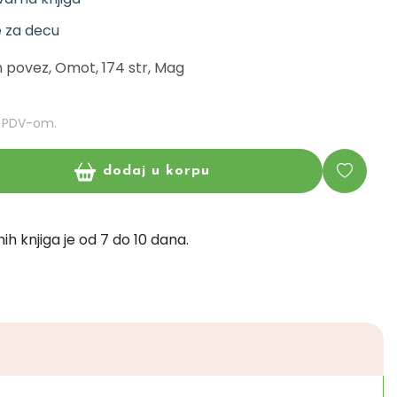
e za decu
Šiven povez, Omot, 174 str, Mag
m PDV-om.
dodaj u korpu
ih knjiga je od 7 do 10 dana.