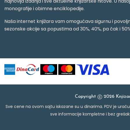
najnovija izdanja i sve aktuelne knjižarske hitove. U našo
monografije i obimne enciklopedije.
Naša internet knjižara vam omogućava sigurnu i povoljnu
sezonske akcije sa popustima od 30%, 40%, pa čak i 50%
Copyright
2026 Knjiz
Sve cene na ovom sajtu iskazane su u dinarima. PDV je uračun
sve informacije kompletne i bez grešak