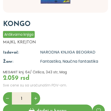
KONGO
Antikvarna knjiga
MAJKL KREJTON
NARODNA KNJIGA BEOGRAD
Izdavač:
Fantastika, Naučna fantastika
Žanr:
MEGAHIT knj. 64/ Ćirilica, 343 str, Mag
2.059 rsd
Sve cene su sa uračunatim PDV-om.
dodaj u korpu