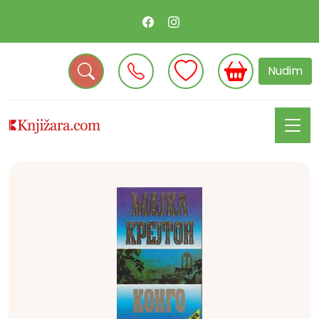
Nudim