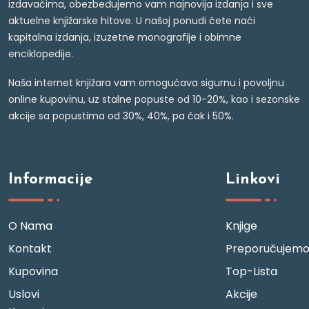
izdavačima, obezbeđujemo vam najnovija izdanja i sve
aktuelne knjižarske hitove. U našoj ponudi ćete naći
kapitalna izdanja, izuzetne monografije i obimne
enciklopedije.
Naša internet knjižara vam omogućava sigurnu i povoljnu
online kupovinu, uz stalne popuste od 10-20%, kao i sezonske
akcije sa popustima od 30%, 40%, pa čak i 50%.
Informacije
Linkovi
O Nama
Knjige
Kontakt
Preporučujem
Kupovina
Top-Lista
Uslovi
Akcije