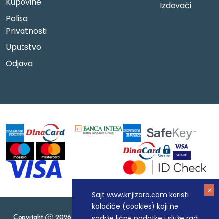
Kupovine
Izdavači
Polisa
Privatnosti
Uputstvo
Odjava
Sajt www.knjizara.com koristi
kolačiće (cookies) koji ne
sadrže lične podatke i služe radi
Copyright
2026 Knjizara.com - MAKART DOO BEOGRAD