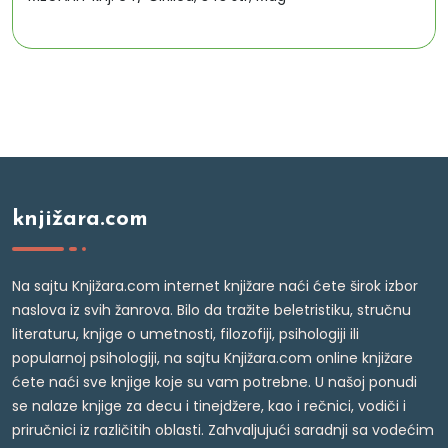
knjižara.com
Na sajtu Knjižara.com internet knjižare naći ćete širok izbor
naslova iz svih žanrova. Bilo da tražite beletristiku, stručnu
literaturu, knjige o umetnosti, filozofiji, psihologiji ili
popularnoj psihologiji, na sajtu Knjižara.com online knjižare
ćete naći sve knjige koje su vam potrebne. U našoj ponudi
se nalaze knjige za decu i tinejdžere, kao i rečnici, vodiči i
priručnici iz različitih oblasti. Zahvaljujući saradnji sa vodećim