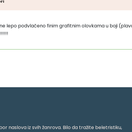
ri
trane lepo podvlačeno finim grafitnim olovkama u boji (plavo 
!!!!
or naslova iz svih žanrova. Bilo da tražite beletristiku,