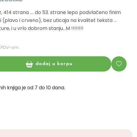
z, 414 strana .... do 53. strane lepo podvlačeno finim
(plavo i crveno), bez uticaja na kvalitet teksta ...
re, i u vrlo dobrom stanju...M !!!!!!!!
m PDV-om.
dodaj u korpu
ih knjiga je od 7 do 10 dana.