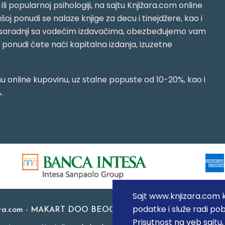
i ili popularnoj psihologiji, na sajtu Knjižara.com online
oj ponudi se nalaze knjige za decu i tinejdžere, kao i
jujući saradnji sa vodećim izdavačima, obezbeđujemo vam
j ponudi ćete naći kapitalna izdanja, izuzetne
 online kupovinu, uz stalne popuste od 10-20%, kao i
.
Sajt www.knjizara.com ko
podatke i služe radi pob
ara.com - MAKART DOO BEOGRAD (NOVI BEOGRAD), PIB: 1
Prisutnost na veb sajtu