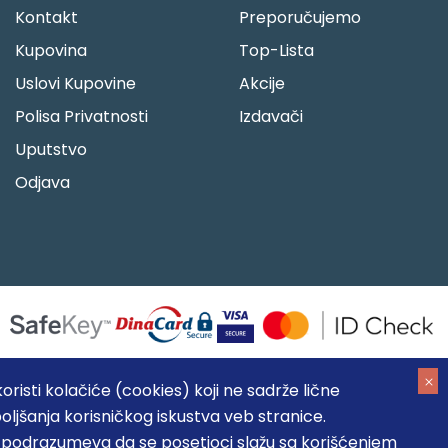
Kontakt
Preporučujemo
Kupovina
Top-Lista
Uslovi Kupovine
Akcije
Polisa Privatnosti
Izdavači
Uputstvo
Odjava
risti kolačiće (cookies) koji ne sadrže lične
oljšanja korisničkog iskustva veb stranice.
05184104, MB: 20337524
, podrazumeva da se posetioci slažu sa korišćenjem