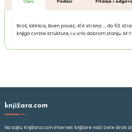
Opis
Podaci
Pitanja i odgovo
Broš, latinica, šiven povez, 414 strana .... do 53. s
knjiga cvrste strukture, i u vrlo dobrom stanju...M !!!!
knjižara.com
Na sajtu Knjižara.com internet knjižare naći ćete širok izb