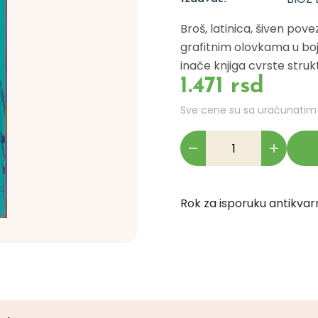
Broš, latinica, šiven pove
grafitnim olovkama u boji 
inače knjiga cvrste struktu
1.471 rsd
Sve cene su sa uračunati
Rok za isporuku antikvarn