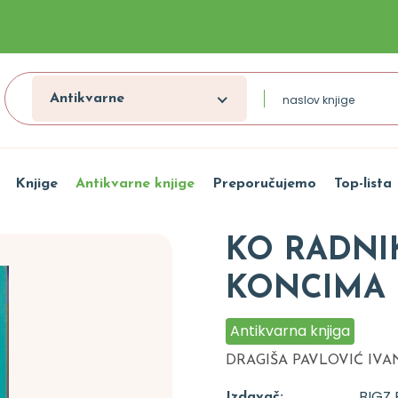
Antikvarne
Knjige
Antikvarne knjige
Preporučujemo
Top-lista
KO RADNI
KONCIMA
Antikvarna knjiga
DRAGIŠA PAVLOVIĆ IVA
BIGZ
Izdavač: