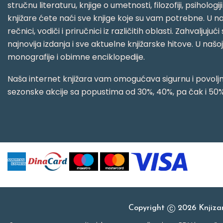
stručnu literaturu, knjige o umetnosti, filozofiji, psihologij
knjižare ćete naći sve knjige koje su vam potrebne. U naš
rečnici, vodiči i priručnici iz različitih oblasti. Zahval
najnovija izdanja i sve aktuelne knjižarske hitove. U našo
monografije i obimne enciklopedije.
Naša internet knjižara vam omogućava sigurnu i povoljnu
sezonske akcije sa popustima od 30%, 40%, pa čak i 50%
Copyright
2026 Knjiz