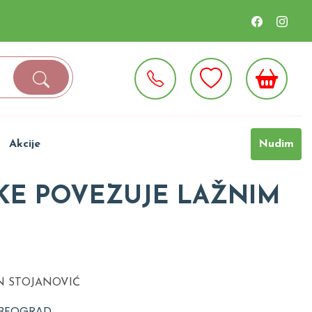
Akcije
Nudim
KE POVEZUJE LAŽNIM
N STOJANOVIĆ
 BEOGRAD