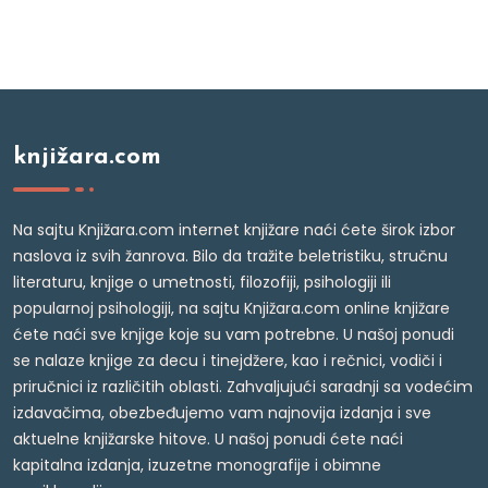
knjižara.com
Na sajtu Knjižara.com internet knjižare naći ćete širok izbor
naslova iz svih žanrova. Bilo da tražite beletristiku, stručnu
literaturu, knjige o umetnosti, filozofiji, psihologiji ili
popularnoj psihologiji, na sajtu Knjižara.com online knjižare
ćete naći sve knjige koje su vam potrebne. U našoj ponudi
se nalaze knjige za decu i tinejdžere, kao i rečnici, vodiči i
priručnici iz različitih oblasti. Zahvaljujući saradnji sa vodećim
izdavačima, obezbeđujemo vam najnovija izdanja i sve
aktuelne knjižarske hitove. U našoj ponudi ćete naći
kapitalna izdanja, izuzetne monografije i obimne