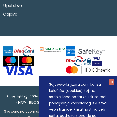
Uputstvo
Odjava
Sajt www.knjizara.com koristi
kolačiće (cookies) koji ne
sadrže lične podatke i služe radi
Copyright
2026 Knjizara.com - MAKART DOO BEOGRAD
poboljšanja korisničkog iskustva
(NOVI BEOGRAD), PIB: 105184104, MB: 20337524
veb stranice. Prisutnost na veb
Sve cene na ovom sajtu iskazane su u dinarima. PDV je uračunat u
sajtu, podrazumeva da se