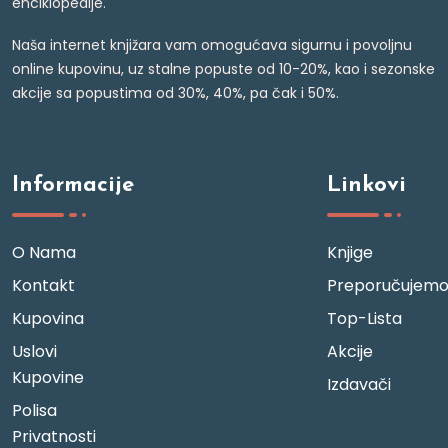
enciklopedije.
Naša internet knjižara vam omogućava sigurnu i povoljnu
online kupovinu, uz stalne popuste od 10-20%, kao i sezonske
akcije sa popustima od 30%, 40%, pa čak i 50%.
Informacije
Linkovi
O Nama
Knjige
Kontakt
Preporučujem
Kupovina
Top-Lista
Uslovi
Akcije
Kupovine
Izdavači
Polisa
Privatnosti