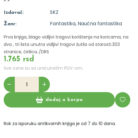
x x
SKZ
Izdavač:
Fantastika, Naučna fantastika
Žanr:
Prva knjiga, blago vidljivi tragovi korištenja na koricama, na
dva , tri lista unutra vidljivi tragovi žutila od starosti.303
stranice, ćirilica../DRS
1.765 rsd
Sve cene su sa uračunatim PDV-om.
dodaj u korpu
Rok za isporuku antikvarnih knjiga je od 7 do 10 dana.