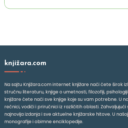
knjižara.com
Na sajtu Knjižara.com internet knjižare naći ćete širok izb
stručnu literaturu, knjige o umetnosti, filozofiji, psihologij
knjižare ćete naći sve knjige koje su vam potrebne. U naš
rečnici, vodiči i priručnici iz različitih oblasti. Zahval
najnovija izdanja i sve aktuelne knjižarske hitove. U našo
monografije i obimne enciklopedije.