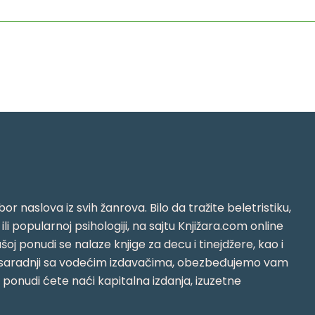
or naslova iz svih žanrova. Bilo da tražite beletristiku,
i ili popularnoj psihologiji, na sajtu Knjižara.com online
oj ponudi se nalaze knjige za decu i tinejdžere, kao i
jujući saradnji sa vodećim izdavačima, obezbeđujemo vam
j ponudi ćete naći kapitalna izdanja, izuzetne