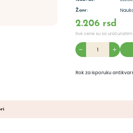
Nauka
Žanr:
2.206 rsd
Sve cene su sa uračunati
Rok za isporuku antikvarn
ri