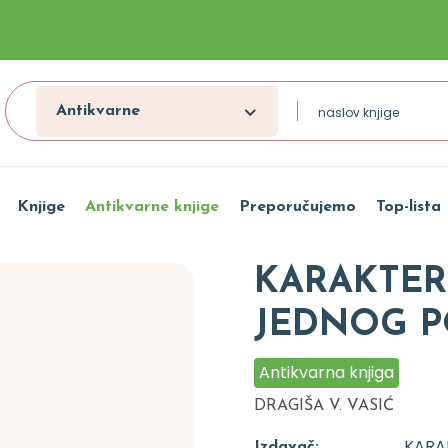
Antikvarne
Knjige
Antikvarne knjige
Preporučujemo
Top-lista
KARAKTER
JEDNOG P
Antikvarna knjiga
DRAGIŠA V. VASIĆ
KARA
Izdavač: