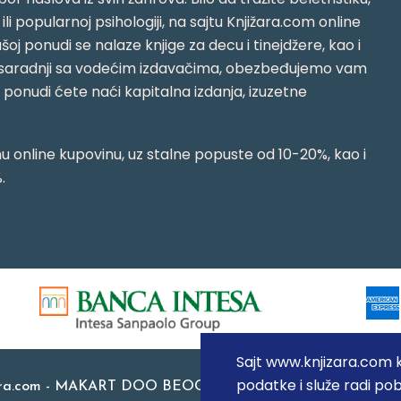
i ili popularnoj psihologiji, na sajtu Knjižara.com online
oj ponudi se nalaze knjige za decu i tinejdžere, kao i
jujući saradnji sa vodećim izdavačima, obezbeđujemo vam
j ponudi ćete naći kapitalna izdanja, izuzetne
 online kupovinu, uz stalne popuste od 10-20%, kao i
.
Sajt www.knjizara.com ko
podatke i služe radi pob
ara.com - MAKART DOO BEOGRAD (NOVI BEOGRAD), PIB: 1