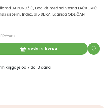
 Milorad JAPUNDŽIĆ, Doc. dr med sci Vesna LAČKOVIĆ
rganski sistemi, Index, 615 SLIKA, Latinica ODLIČAN
m PDV-om.
dodaj u korpu
ih knjiga je od 7 do 10 dana.