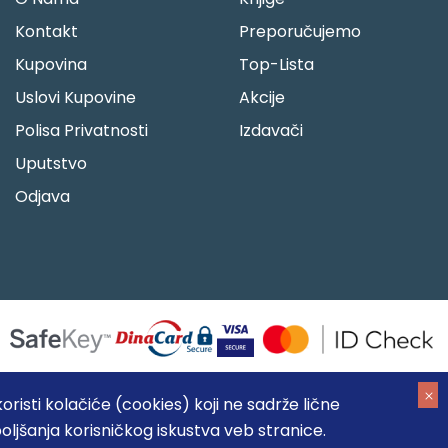
Kontakt
Preporučujemo
Kupovina
Top-Lista
Uslovi Kupovine
Akcije
Polisa Privatnosti
Izdavači
Uputstvo
Odjava
risti kolačiće (cookies) koji ne sadrže lične
oljšanja korisničkog iskustva veb stranice.
05184104, MB: 20337524