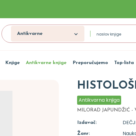
Antikvarne
Knjige
Antikvarne knjige
Preporučujemo
Top-lista
HISTOLOŠ
Antikvarna knjiga
MILORAD JAPUNDŽIĆ -
DEČJ
Izdavač:
Nauka
Žanr: