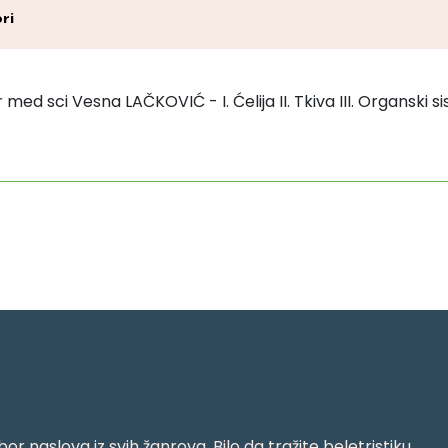
ri
med sci Vesna LAČKOVIĆ - I. Ćelija II. Tkiva III. Organski 
or naslova iz svih žanrova. Bilo da tražite beletristiku,