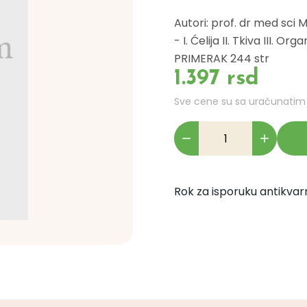
Autori: prof. dr med sci
- I. Ćelija II. Tkiva III. O
PRIMERAK 244 str
1.397 rsd
Sve cene su sa uračunati
Rok za isporuku antikvarn