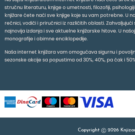
stručnu literaturu, knjige o umetnosti, filozofiji, psihologij
knjižare ćete naći sve knjige koje su vam potrebne. U naš
rečnici, vodiči i priručnici iz različitih oblasti. Zahval
najnovija izdanja i sve aktuelne knjižarske hitove. U našo
monografije i obimne enciklopedije.
Naša internet knjižara vam omogućava sigurnu i povoljnu
sezonske akcije sa popustima od 30%, 40%, pa čak i 50%
Copyright
2026 Knjiz