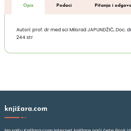
Opis
Podaci
Pitanja i odgovo
Autori: prof. dr med sci Milorad JAPUNDŽIĆ, Doc. dr 
244 str
knjižara.com
Na sajtu Knjižara.com internet knjižare naći ćete širok izb