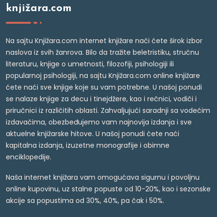
knjižara.com
Na sajtu Knjižara.com internet knjižare naći ćete širok izbor
naslova iz svih žanrova. Bilo da tražite beletristiku, stručnu
literaturu, knjige o umetnosti, filozofiji, psihologiji ili
popularnoj psihologiji, na sajtu Knjižara.com online knjižare
ćete naći sve knjige koje su vam potrebne. U našoj ponudi
se nalaze knjige za decu i tinejdžere, kao i rečnici, vodiči i
priručnici iz različitih oblasti. Zahvaljujući saradnji sa vodećim
izdavačima, obezbeđujemo vam najnovija izdanja i sve
aktuelne knjižarske hitove. U našoj ponudi ćete naći
kapitalna izdanja, izuzetne monografije i obimne
enciklopedije.
Naša internet knjižara vam omogućava sigurnu i povoljnu
online kupovinu, uz stalne popuste od 10-20%, kao i sezonske
akcije sa popustima od 30%, 40%, pa čak i 50%.