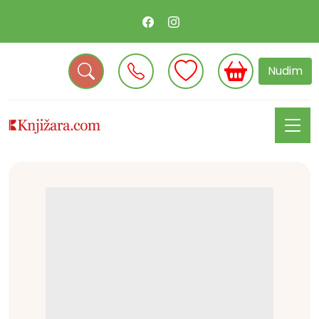
Nudim