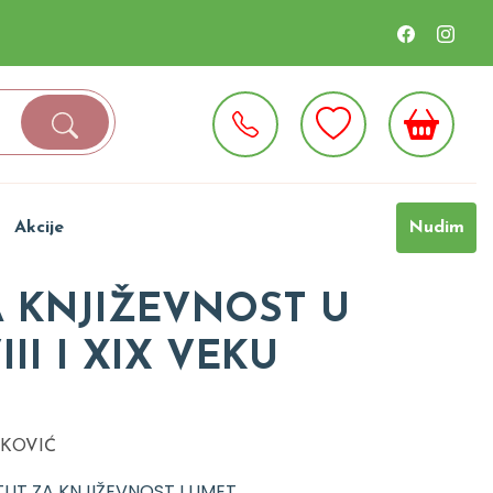
Akcije
Nudim
 KNJIŽEVNOST U
III I XIX VEKU
AKOVIĆ
TUT ZA KNJIŽEVNOST I UMET