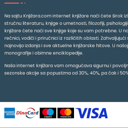
Na sajtu Knjižara.com internet knjižare naći ćete širok izb
stručnu literaturu, knjige o umetnosti, filozofiji, psihologij
knjižare ćete naći sve knjige koje su vam potrebne. U naš
rečnici, vodiči i priručnici iz različitih oblasti. Zahval
najnovija izdanja i sve aktuelne knjižarske hitove. U našo
monografije i obimne enciklopedije.
Naša internet knjižara vam omogućava sigurnu i povoljnu
sezonske akcije sa popustima od 30%, 40%, pa čak i 50%