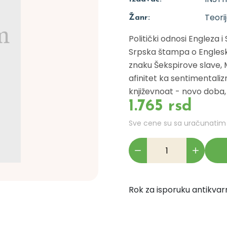
Teorij
Žanr:
Politički odnosi Engleza i
Srpska štampa o Engleskoj
znaku Šekspirove slave, M
afinitet ka sentimentali
književnoat - novo doba, 
1.765 rsd
Sve cene su sa uračunati
Rok za isporuku antikvarn