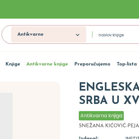
Antikvarne
Knjige
Antikvarne knjige
Preporučujemo
Top-lista
ENGLESKA
SRBA U XV
Antikvarna knjiga
SNEŽANA KIĆOVIĆ-PEJ
INSTI
Izdavač: