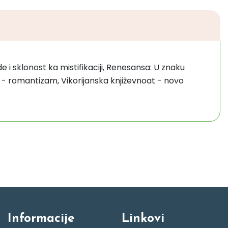
e i sklonost ka mistifikaciji, Renesansa: U znaku
u - romantizam, Vikorijanska književnoat - novo
Informacije
Linkovi