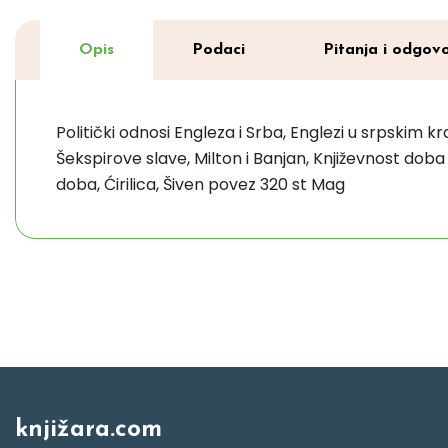
Opis
Podaci
Pitanja i odgovo
Politički odnosi Engleza i Srba, Englezi u srpskim k
Šekspirove slave, Milton i Banjan, Književnost dob
doba, Ćirilica, Šiven povez 320 st Mag
knjižara.com