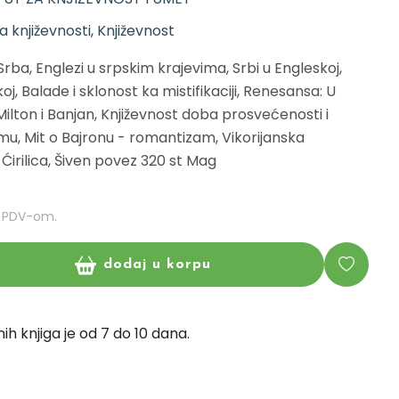
a književnosti, Književnost
 Srba, Englezi u srpskim krajevima, Srbi u Engleskoj,
, Balade i sklonost ka mistifikaciji, Renesansa: U
ilton i Banjan, Književnost doba prosvećenosti i
zmu, Mit o Bajronu - romantizam, Vikorijanska
Ćirilica, Šiven povez 320 st Mag
m PDV-om.
dodaj u korpu
ih knjiga je od 7 do 10 dana.