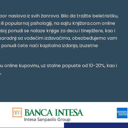
or naslova iz svih žanrova. Bilo da tražite beletristiku,
i ili popularnoj psihologiji, na sajtu Knjižara.com online
oj ponudi se nalaze knjige za decu i tinejdžere, kao i
jujući saradnji sa vodećim izdavačima, obezbeđujemo vam
j ponudi ćete naći kapitalna izdanja, izuzetne
 online kupovinu, uz stalne popuste od 10-20%, kao i
.