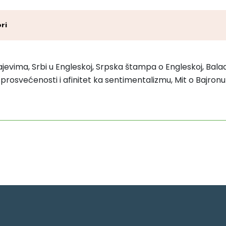
ri
rajevima, Srbi u Engleskoj, Srpska štampa o Engleskoj, Balad
a prosvećenosti i afinitet ka sentimentalizmu, Mit o Bajron