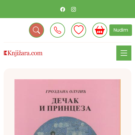
Nudim