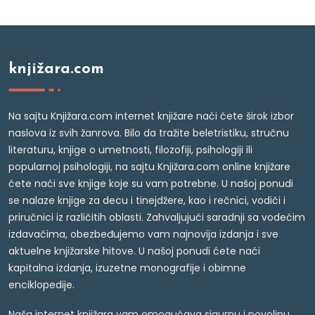
knjižara.com
Na sajtu Knjižara.com internet knjižare naći ćete širok izbor
naslova iz svih žanrova. Bilo da tražite beletristiku, stručnu
literaturu, knjige o umetnosti, filozofiji, psihologiji ili
popularnoj psihologiji, na sajtu Knjižara.com online knjižare
ćete naći sve knjige koje su vam potrebne. U našoj ponudi
se nalaze knjige za decu i tinejdžere, kao i rečnici, vodiči i
priručnici iz različitih oblasti. Zahvaljujući saradnji sa vodećim
izdavačima, obezbeđujemo vam najnovija izdanja i sve
aktuelne knjižarske hitove. U našoj ponudi ćete naći
kapitalna izdanja, izuzetne monografije i obimne
enciklopedije.
Naša internet knjižara vam omogućava sigurnu i povoljnu