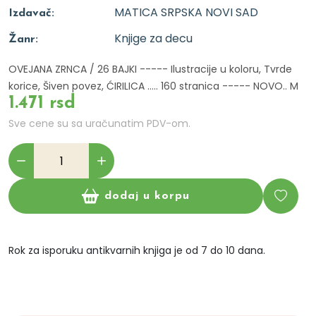
MATICA SRPSKA NOVI SAD
Izdavač:
Knjige za decu
Žanr:
OVEJANA ZRNCA / 26 BAJKI ----- Ilustracije u koloru, Tvrde
korice, Šiven povez, ĆIRILICA ..... 160 stranica ----- NOVO.. M
1.471 rsd
Sve cene su sa uračunatim PDV-om.
dodaj u korpu
Rok za isporuku antikvarnih knjiga je od 7 do 10 dana.