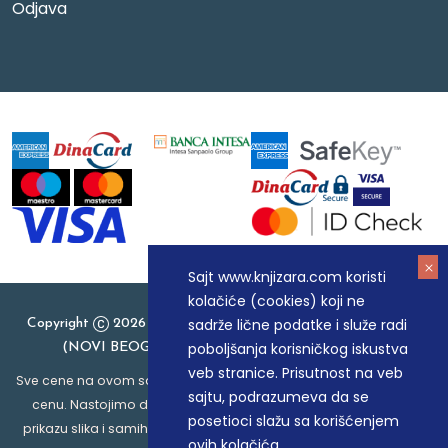
Odjava
Sajt www.knjizara.com koristi
kolačiće (cookies) koji ne
sadrže lične podatke i služe radi
Copyright
2026 Knjizara.com - MAKART DOO BEOGRAD
poboljšanja korisničkog iskustva
(NOVI BEOGRAD), PIB: 105184104, MB: 20337524
veb stranice. Prisutnost na veb
Sve cene na ovom sajtu iskazane su u dinarima. PDV je uračunat u
sajtu, podrazumeva da se
cenu. Nastojimo da budemo što precizniji u opisu proizvoda,
posetioci slažu sa korišćenjem
prikazu slika i samih cena, ali ne možemo garantovati da su sve
ovih kolačića.