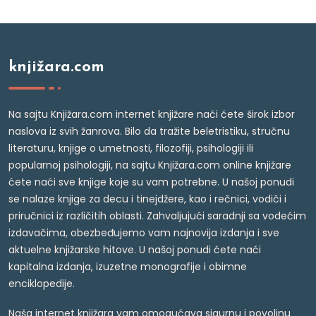
knjižara.com
Na sajtu Knjižara.com internet knjižare naći ćete širok izbor
naslova iz svih žanrova. Bilo da tražite beletristiku, stručnu
literaturu, knjige o umetnosti, filozofiji, psihologiji ili
popularnoj psihologiji, na sajtu Knjižara.com online knjižare
ćete naći sve knjige koje su vam potrebne. U našoj ponudi
se nalaze knjige za decu i tinejdžere, kao i rečnici, vodiči i
priručnici iz različitih oblasti. Zahvaljujući saradnji sa vodećim
izdavačima, obezbeđujemo vam najnovija izdanja i sve
aktuelne knjižarske hitove. U našoj ponudi ćete naći
kapitalna izdanja, izuzetne monografije i obimne
enciklopedije.
Naša internet knjižara vam omogućava sigurnu i povoljnu