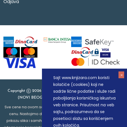
Odjava
Sajt www.knjizara.com koristi
kolačiće (cookies) koji ne
sadrže lične podatke i služe radi
Copyright
2026 Knjizara.com - MAKART DOO BEOGRAD
poboljšanja korisničkog iskustva
(NOVI BEOGRAD), PIB: 105184104, MB: 20337524
veb stranice. Prisutnost na veb
Sve cene na ovom sajtu iskazane su u dinarima. PDV je uračunat u
sajtu, podrazumeva da se
cenu. Nastojimo da budemo što precizniji u opisu proizvoda,
posetioci slažu sa korišćenjem
prikazu slika i samih cena, ali ne možemo garantovati da su sve
ovih kolačića.