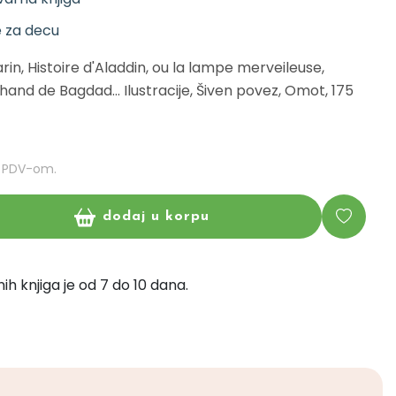
e za decu
rin, Histoire d'Aladdin, ou la lampe merveileuse,
chand de Bagdad... Ilustracije, Šiven povez, Omot, 175
m PDV-om.
dodaj u korpu
ih knjiga je od 7 do 10 dana.