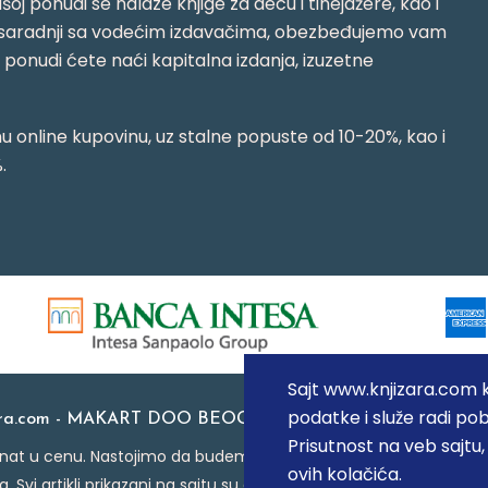
oj ponudi se nalaze knjige za decu i tinejdžere, kao i
jujući saradnji sa vodećim izdavačima, obezbeđujemo vam
j ponudi ćete naći kapitalna izdanja, izuzetne
 online kupovinu, uz stalne popuste od 10-20%, kao i
.
Sajt www.knjizara.com ko
podatke i služe radi pob
ara.com - MAKART DOO BEOGRAD (NOVI BEOGRAD), PIB: 1
Prisutnost na veb sajtu
at u cenu. Nastojimo da budemo što precizniji u opisu proizvoda
ovih kolačića.
a. Svi artikli prikazani na sajtu su deo naše ponude i ne podraz