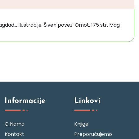
gdad... Ilustracije, Šiven povez, Omot, 175 str, Mag
Informacije
Linkovi
O Nama
Knjige
Kontakt
Preporučujemo