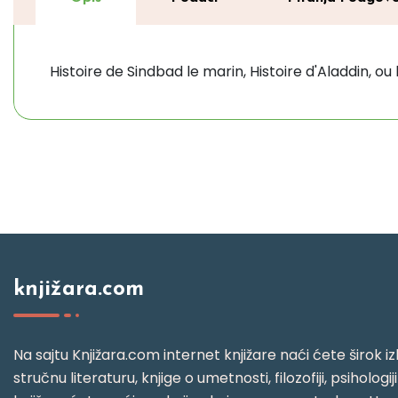
Histoire de Sindbad le marin, Histoire d'Aladdin, ou
knjižara.com
Na sajtu Knjižara.com internet knjižare naći ćete širok izb
stručnu literaturu, knjige o umetnosti, filozofiji, psihologij