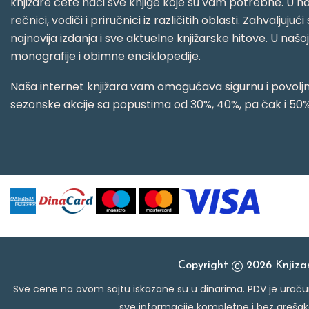
knjižare ćete naći sve knjige koje su vam potrebne. U naš
rečnici, vodiči i priručnici iz različitih oblasti. Zahval
najnovija izdanja i sve aktuelne knjižarske hitove. U našo
monografije i obimne enciklopedije.
Naša internet knjižara vam omogućava sigurnu i povoljnu
sezonske akcije sa popustima od 30%, 40%, pa čak i 50%
Copyright
2026 Knjiz
Sve cene na ovom sajtu iskazane su u dinarima. PDV je uračun
sve informacije kompletne i bez grešak