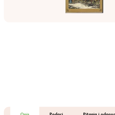
Opis
Podaci
Pitanja i odgovo