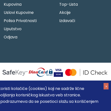
Kupovina
Top-Lista
Uslovi Kupovine
Akcije
Polisa Privatnosti
Izdavači
Uputstvo
Odjava
risti kolačiće (cookies) koji ne sadrže lične
oljšanja korisničkog iskustva veb stranice.
05184104, MB: 20337524
, podrazumeva da se posetioci slažu sa korišćenjem
, prikazu slika i samih cena, ali ne možemo garantovati da su
umeva da su dostupni u svakom trenutku.