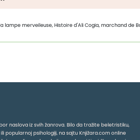
 la lampe merveileuse, Histoire d'Ali Cogia, marchand de Ba
or naslova iz svih žanrova. Bilo da tražite beletristiku,
i ili popularnoj psihologiji, na sajtu Knjižara.com online