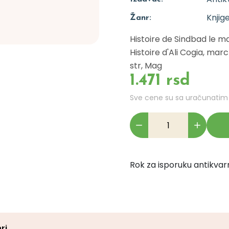
Knjig
Žanr:
Histoire de Sindbad le ma
Histoire d'Ali Cogia, mar
str, Mag
1.471 rsd
Sve cene su sa uračunati
Rok za isporuku antikvarn
ri