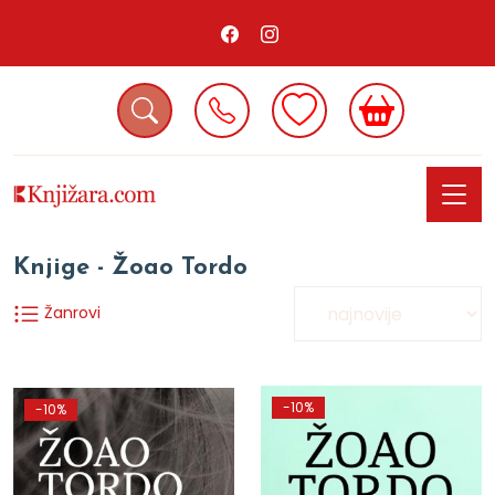
Knjige - Žoao Tordo
Žanrovi
-10%
-10%