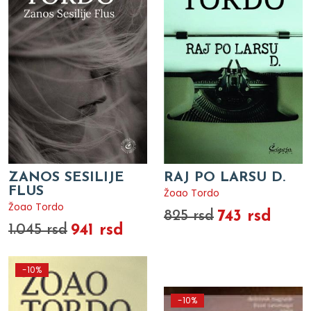
ZANOS SESILIJE
RAJ PO LARSU D.
FLUS
Žoao Tordo
Žoao Tordo
743 rsd
825 rsd
941 rsd
1.045 rsd
-10%
-10%