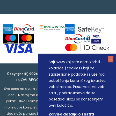
Sajt www.knjizara.com koristi
kolačiće (cookies) koji ne
sadrže lične podatke i služe radi
Copyright
2026 Knjizara.com - MAKART DOO BEOGRAD
poboljšanja korisničkog iskustva
(NOVI BEOGRAD), PIB: 105184104, MB: 20337524
veb stranice. Prisutnost na veb
Sve cene na ovom sajtu iskazane su u dinarima. PDV je uračunat u
sajtu, podrazumeva da se
cenu. Nastojimo da budemo što precizniji u opisu proizvoda,
posetioci slažu sa korišćenjem
prikazu slika i samih cena, ali ne možemo garantovati da su sve
ovih kolačića.
informacije kompletne i bez grešaka. Svi artikli prikazani na sajtu su
deo naše ponude i ne podrazumeva da su dostupni u svakom
Za više detalja o zaštiti