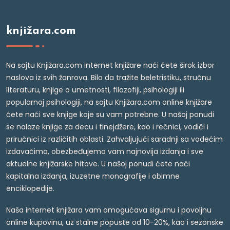
knjižara.com
Na sajtu Knjižara.com internet knjižare naći ćete širok izbor
naslova iz svih žanrova. Bilo da tražite beletristiku, stručnu
literaturu, knjige o umetnosti, filozofiji, psihologiji ili
popularnoj psihologiji, na sajtu Knjižara.com online knjižare
ćete naći sve knjige koje su vam potrebne. U našoj ponudi
se nalaze knjige za decu i tinejdžere, kao i rečnici, vodiči i
priručnici iz različitih oblasti. Zahvaljujući saradnji sa vodećim
izdavačima, obezbeđujemo vam najnovija izdanja i sve
aktuelne knjižarske hitove. U našoj ponudi ćete naći
kapitalna izdanja, izuzetne monografije i obimne
enciklopedije.
Naša internet knjižara vam omogućava sigurnu i povoljnu
online kupovinu, uz stalne popuste od 10-20%, kao i sezonske