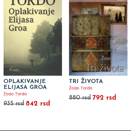
OPLAKIVANJE
TRI ŽIVOTA
ELIJASA GROA
Žoao Tordo
Žoao Tordo
792 rsd
880 rsd
842 rsd
935 rsd