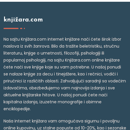
knjižara.com
Na sajtu Knjižara.com internet knjižare naći ćete širok izbor
naslova iz svih žanrova. Bilo da tražite beletristiku, stručnu
literaturu, knjige o umetnosti, filozofiji, psihologiji ili
popularnoj psihologiji, na sajtu Knjižara.com online knjižare
ćete naći sve knjige koje su vam potrebne. U našoj ponudi
se nalaze knjige za decu i tinejdžere, kao i rečnici, vodiči i
priručnici iz različitih oblasti. Zahvaljujući saradnji sa vodećim
izdavačima, obezbeđujemo vam najnovija izdanja i sve
aktuelne knjižarske hitove. U našoj ponudi ćete naći
kapitalna izdanja, izuzetne monografije i obimne
enciklopedije.
Naša internet knjižara vam omogućava sigurnu i povoljnu
online kupovinu, uz stalne popuste od 10-20%, kao i sezonske