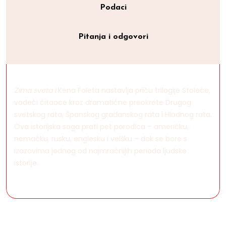
Podaci
Pitanja i odgovori
Zima sveta I
Kena Foleta nastavlja priču trilogije Stoleće,
vodeći čitaoce kroz dramatične preokrete Drugog
svetskog rata, Španskog građanskog rata i Hladnog rata.
Ova istorijska saga prati pet porodica – američku,
nemačku, rusku, englesku i velšku – dok se bore s
izazovima jednog od najmračnijih perioda ljudske
istorije.