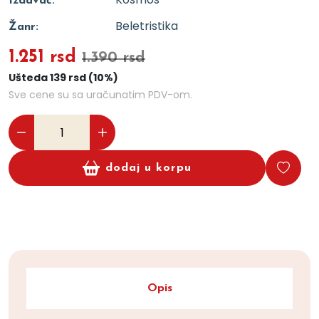
Izdavač:
Beletristika
Žanr:
1.251 rsd
1.390 rsd
Ušteda 139 rsd (10%)
Sve cene su sa uračunatim PDV-om.
dodaj u korpu
Opis