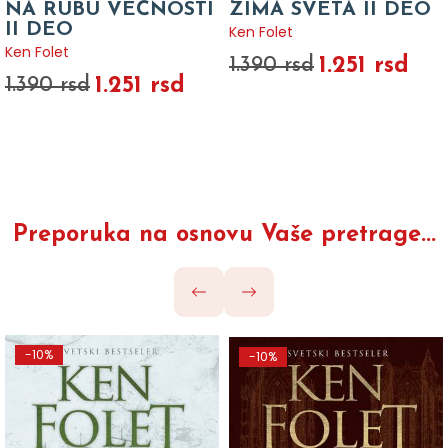
NA RUBU VEČNOSTI
ZIMA SVETA II DEO
II DEO
Ken Folet
Ken Folet
1.251 rsd
1.390 rsd
1.251 rsd
1.390 rsd
Preporuka na osnovu Vaše pretrage...
-10%
-10%