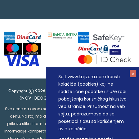
Sajt www.knjizara.com koristi
kolačiće (cookies) koji ne
sadrže lične podatke i služe radi
Copyright
2026 Knjizara.com - MAKART DOO BEOGRAD
poboljšanja korisničkog iskustva
(NOVI BEOGRAD), PIB: 105184104, MB: 20337524
veb stranice. Prisutnost na veb
Sve cene na ovom sajtu iskazane su u dinarima. PDV je uračunat u
sajtu, podrazumeva da se
cenu. Nastojimo da budemo što precizniji u opisu proizvoda,
posetioci slažu sa korišćenjem
prikazu slika i samih cena, ali ne možemo garantovati da su sve
ovih kolačića.
informacije kompletne i bez grešaka. Svi artikli prikazani na sajtu su
deo naše ponude i ne podrazumeva da su dostupni u svakom