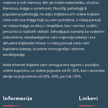
naslova iz svih žanrova. Bilo da tražite beletristiku, stručnu
literaturu, knjige o umetnosti, filozofiji, psihologiji ili
popularnoj psihologiji, na sajtu Knjižara.com online knjižare
ćete naći sve knjige koje su vam potrebne. U našoj ponudi
se nalaze knjige za decu i tinejdžere, kao i rečnici, vodiči i
priručnici iz različitih oblasti. Zahvaljujući saradnji sa vodećim
izdavačima, obezbeđujemo vam najnovija izdanja i sve
aktuelne knjižarske hitove. U našoj ponudi ćete naći
kapitalna izdanja, izuzetne monografije i obimne
enciklopedije.
Naša internet knjižara vam omogućava sigurnu i povoljnu
online kupovinu, uz stalne popuste od 10-20%, kao i sezonske
akcije sa popustima od 30%, 40%, pa čak i 50%.
Informacije
Linkovi