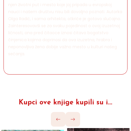
njen životni put i mesto koje joj pripada u evropskoj
nauci i našem društvu nisu bili dovoljno poznati. Autorka
Olga Radić, i sama arhitekta, otkriće je gotovo slučajno.
Zainteresovavši se za svaku pojedinost o ovoj izuzetnoj
ličnosti, ona pred čitaoce iznosi čitavo bogatstvo
činjenica kojima doprinosi da ova izuzetna, hrabra i
neponovljiva žena dobije važno mesto u kulturi našeg
sećanja.
Kupci ove knjige kupili su i...