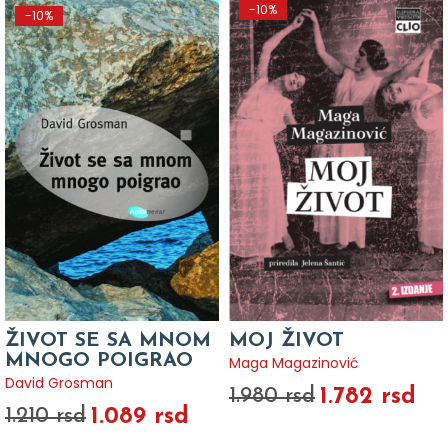
-10%
-10%
ŽIVOT SE SA MNOM
MOJ ŽIVOT
MNOGO POIGRAO
Maga Magazinović
David Grosman
1.782 rsd
1.980 rsd
1.089 rsd
1.210 rsd