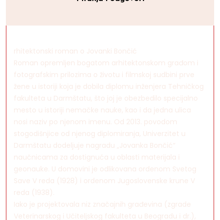
rhitektonski roman o Jovanki Bončić
Roman opremljen bogatom arhitektonskom građom i
fotografskim prilozima o životu i filmskoj sudbini prve
žene u istoriji koja je dobila diplomu inženjera Tehničkog
fakulteta u Darmštatu, što joj je obezbedilo specijalno
mesto u istoriji nemačke nauke, kao i da jedna ulica
nosi naziv po njenom imenu. Od 2013. povodom
stogodišnjice od njenog diplomiranja, Univerzitet u
Darmštatu dodeljuje nagradu „Jovanka Bončić“
naučnicama za dostignuća u oblasti materijala i
geonauke. U domovini je odlikovana ordenom Svetog
Save V reda (1928) i ordenom Jugoslovenske krune V
reda (1938).
Iako je projektovala niz značajnih građevina (zgrade
Veterinarskog i Učiteljskog fakulteta u Beogradu i dr.),