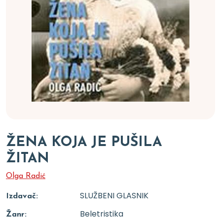
ŽENA KOJA JE PUŠILA
ŽITAN
Olga Radić
SLUŽBENI GLASNIK
Izdavač:
Beletristika
Žanr: