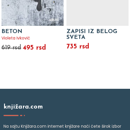
BETON
ZAPISI IZ BELOG
SVETA
Violeta Ivković
735 rsd
495 rsd
619 rsd
knjižara.com
Na sajtu Knjižara.com internet knjižare naći ćete širok izbor