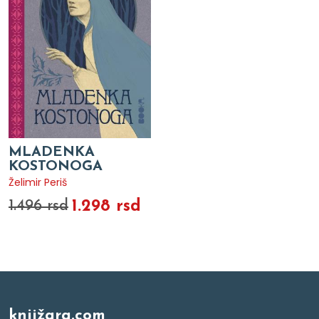
MLADENKA
KOSTONOGA
Želimir Periš
1.298 rsd
1.496 rsd
knjižara.com