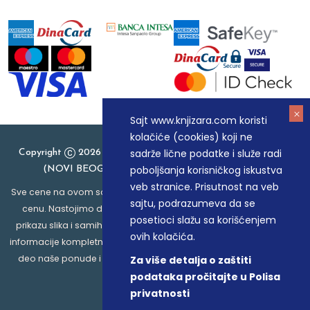
Sajt www.knjizara.com koristi
kolačiće (cookies) koji ne
sadrže lične podatke i služe radi
Copyright
2026 Knjizara.com - MAKART DOO BEOGRAD
poboljšanja korisničkog iskustva
(NOVI BEOGRAD), PIB: 105184104, MB: 20337524
veb stranice. Prisutnost na veb
Sve cene na ovom sajtu iskazane su u dinarima. PDV je uračunat u
sajtu, podrazumeva da se
cenu. Nastojimo da budemo što precizniji u opisu proizvoda,
posetioci slažu sa korišćenjem
prikazu slika i samih cena, ali ne možemo garantovati da su sve
ovih kolačića.
informacije kompletne i bez grešaka. Svi artikli prikazani na sajtu su
deo naše ponude i ne podrazumeva da su dostupni u svakom
Za više detalja o zaštiti
trenutku.
podataka pročitajte u Polisa
privatnosti