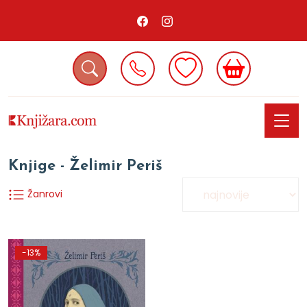
Knjige - Želimir Periš
Žanrovi
-13%