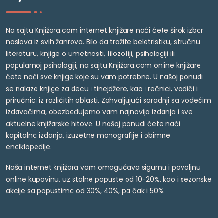
Na sajtu Knjižara.com internet knjižare naći ćete širok izbor
naslova iz svih žanrova. Bilo da tražite beletristiku, stručnu
literaturu, knjige o umetnosti, filozofiji, psihologiji ili
popularnoj psihologiji, na sajtu Knjižara.com online knjižare
ćete naći sve knjige koje su vam potrebne. U našoj ponudi
se nalaze knjige za decu i tinejdžere, kao i rečnici, vodiči i
priručnici iz različitih oblasti. Zahvaljujući saradnji sa vodećim
izdavačima, obezbeđujemo vam najnovija izdanja i sve
aktuelne knjižarske hitove. U našoj ponudi ćete naći
kapitalna izdanja, izuzetne monografije i obimne
enciklopedije.
Naša internet knjižara vam omogućava sigurnu i povoljnu
online kupovinu, uz stalne popuste od 10-20%, kao i sezonske
akcije sa popustima od 30%, 40%, pa čak i 50%.