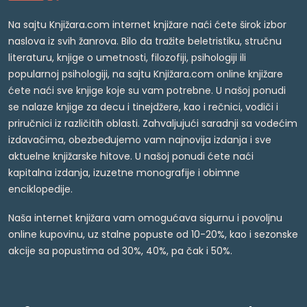
Na sajtu Knjižara.com internet knjižare naći ćete širok izbor
naslova iz svih žanrova. Bilo da tražite beletristiku, stručnu
literaturu, knjige o umetnosti, filozofiji, psihologiji ili
popularnoj psihologiji, na sajtu Knjižara.com online knjižare
ćete naći sve knjige koje su vam potrebne. U našoj ponudi
se nalaze knjige za decu i tinejdžere, kao i rečnici, vodiči i
priručnici iz različitih oblasti. Zahvaljujući saradnji sa vodećim
izdavačima, obezbeđujemo vam najnovija izdanja i sve
aktuelne knjižarske hitove. U našoj ponudi ćete naći
kapitalna izdanja, izuzetne monografije i obimne
enciklopedije.
Naša internet knjižara vam omogućava sigurnu i povoljnu
online kupovinu, uz stalne popuste od 10-20%, kao i sezonske
akcije sa popustima od 30%, 40%, pa čak i 50%.