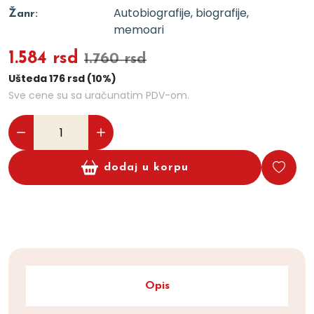
Autobiografije, biografije,
Žanr:
memoari
1.584 rsd
1.760 rsd
Ušteda 176 rsd (10%)
Sve cene su sa uračunatim PDV-om.
dodaj u korpu
Opis