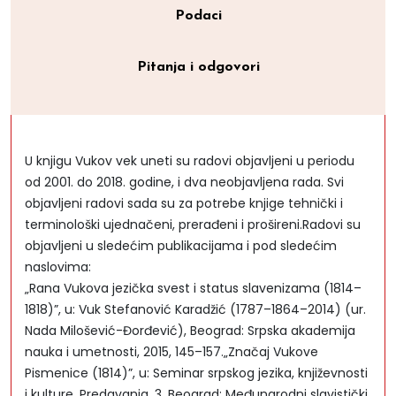
Podaci
Pitanja i odgovori
U knjigu Vukov vek uneti su radovi objavljeni u periodu
od 2001. do 2018. godine, i dva neobjavljena rada. Svi
objavljeni radovi sada su za potrebe knjige tehnički i
terminološki ujednačeni, prerađeni i prošireni.Radovi su
objavljeni u sledećim publikacijama i pod sledećim
naslovima:
„Rana Vukova jezička svest i status slavenizama (1814–
1818)”, u: Vuk Stefanović Karadžić (1787–1864–2014) (ur.
Nada Milošević-Đorđević), Beograd: Srpska akademija
nauka i umetnosti, 2015, 145–157.„Značaj Vukove
Pismenice (1814)”, u: Seminar srpskog jezika, književnosti
i kulture, Predavanja, 3, Beograd: Međunarodni slavistički