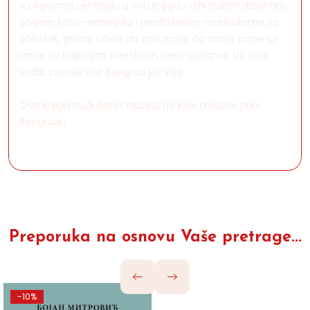
su ogromnu energiju u ovu knjigu, i vrhunskim dizajnom,
obiljem foto-materijala i predloženim maršrutama za
obilazak, grada, učinili da ona može da stane rame uz
rame sa najboljim svetskiom metropolama. Uz ovaj
vodič zavolećete Beograd još više.
Ova knjiga nudi deset načina na koje možete prići
Beogradu.
Preporuka na osnovu Vaše pretrage...
-10%