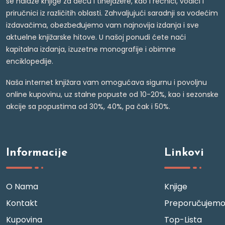
se nalaze knjige za decu i tinejdžere, kao i rečnici, vodiči i
priručnici iz različitih oblasti. Zahvaljujući saradnji sa vodećim
izdavačima, obezbeđujemo vam najnovija izdanja i sve
aktuelne knjižarske hitove. U našoj ponudi ćete naći
kapitalna izdanja, izuzetne monografije i obimne
enciklopedije.
Naša internet knjižara vam omogućava sigurnu i povoljnu
online kupovinu, uz stalne popuste od 10-20%, kao i sezonske
akcije sa popustima od 30%, 40%, pa čak i 50%.
Informacije
Linkovi
O Nama
Knjige
Kontakt
Preporučujem
Kupovina
Top-Lista