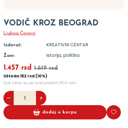
VODIČ KROZ BEOGRAD
Ljubica Ćorović
KREATIVNI CENTAR
Izdavač:
Istorija, politika
Žanr:
1.457 rsd
1.619 rsd
Ušteda 162 rsd (10%)
Sve cene su sa uračunatim PDV-om.
dodaj u korpu