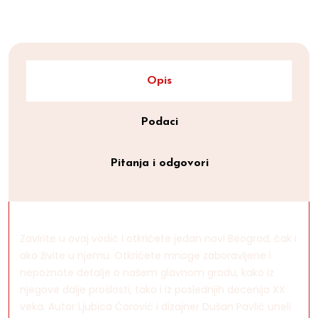
Opis
Podaci
Pitanja i odgovori
Zavirite u ovaj vodič i otkrićete jedan novi Beograd, čak i
ako živite u njemu. Otkrićete mnoge zaboravljene i
nepoznate detalje o našem glavnom gradu, kako iz
njegove dalje prošlosti, tako i iz poslednjih decenija XX
veka. Autor Ljubica Ćorović i dizajner Dušan Pavlić uneli