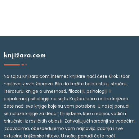
knjižara.com
Na sajtu Knjižara.com internet knjižare naći ćete širok izbor
naslova iz svih žanrova. Bilo da tražite beletristiku, stručnu
literaturu, knjige o umetnosti, filozofiji, psihologiji ili
popularnoj psihologiji, na sajtu Knjižara.com online knjižare
ćete naći sve knjige koje su vam potrebne. U našoj ponudi
se nalaze knjige za decu i tinejdžere, kao i rečnici, vodiči i
priručnici iz različitih oblasti. Zahvaljujući saradnji sa vodećim
izdavačima, obezbeđujemo vam najnovija izdanja i sve
aktuelne knjižarske hitove. U našoj ponudi ćete naći