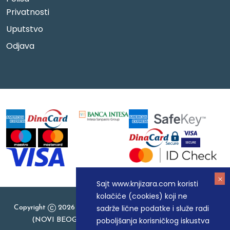
Privatnosti
Uputstvo
Odjava
Sajt www.knjizara.com koristi
kolačiće (cookies) koji ne
sadrže lične podatke i služe radi
Copyright
2026 Knjizara.com - MAKART DOO BEOGRAD
poboljšanja korisničkog iskustva
(NOVI BEOGRAD), PIB: 105184104, MB: 20337524