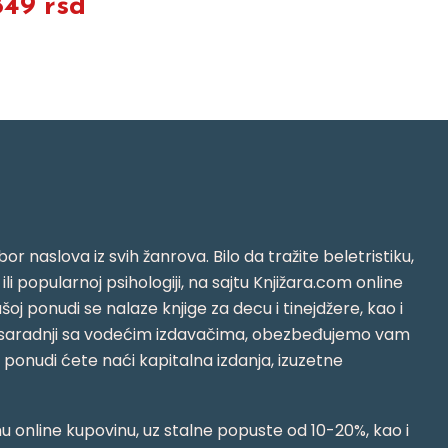
849 rsd
or naslova iz svih žanrova. Bilo da tražite beletristiku,
i ili popularnoj psihologiji, na sajtu Knjižara.com online
oj ponudi se nalaze knjige za decu i tinejdžere, kao i
jujući saradnji sa vodećim izdavačima, obezbeđujemo vam
j ponudi ćete naći kapitalna izdanja, izuzetne
 online kupovinu, uz stalne popuste od 10-20%, kao i