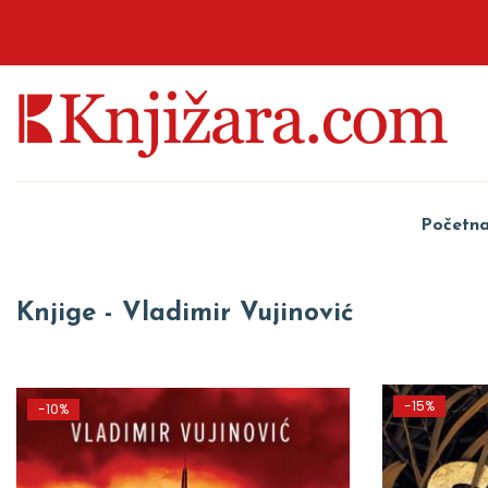
Početn
Knjige - Vladimir Vujinović
-15%
-10%