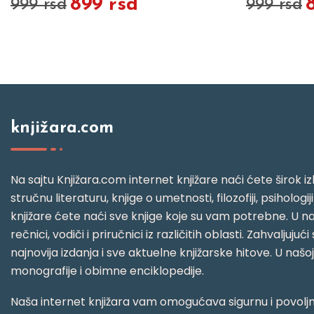
899 rsd
999 rsd
999 rsd
knjižara.com
Na sajtu Knjižara.com internet knjižare naći ćete širok izb
stručnu literaturu, knjige o umetnosti, filozofiji, psihologij
knjižare ćete naći sve knjige koje su vam potrebne. U naš
rečnici, vodiči i priručnici iz različitih oblasti. Zahval
najnovija izdanja i sve aktuelne knjižarske hitove. U našo
monografije i obimne enciklopedije.
Naša internet knjižara vam omogućava sigurnu i povoljnu