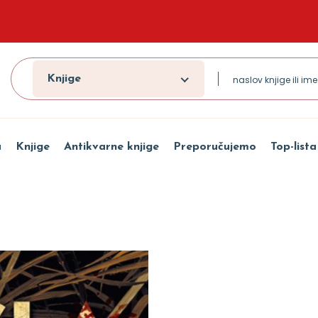
Knjige
a
Knjige
Antikvarne knjige
Preporučujemo
Top-lista