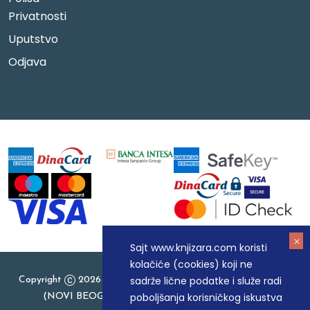
Privatnosti
Uputstvo
Odjava
Sajt www.knjizara.com koristi
kolačiće (cookies) koji ne
sadrže lične podatke i služe radi
Copyright
2026 Knjizara.com - MAKART DOO BEOGRAD
poboljšanja korisničkog iskustva
(NOVI BEOGRAD), PIB: 105184104, MB: 20337524