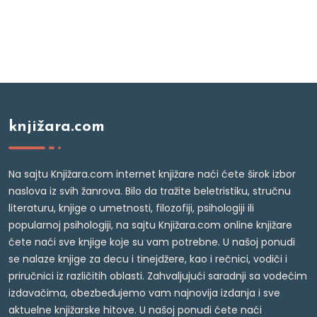
knjižara.com
Na sajtu Knjižara.com internet knjižare naći ćete širok izbor
naslova iz svih žanrova. Bilo da tražite beletristiku, stručnu
literaturu, knjige o umetnosti, filozofiji, psihologiji ili
popularnoj psihologiji, na sajtu Knjižara.com online knjižare
ćete naći sve knjige koje su vam potrebne. U našoj ponudi
se nalaze knjige za decu i tinejdžere, kao i rečnici, vodiči i
priručnici iz različitih oblasti. Zahvaljujući saradnji sa vodećim
izdavačima, obezbeđujemo vam najnovija izdanja i sve
aktuelne knjižarske hitove. U našoj ponudi ćete naći