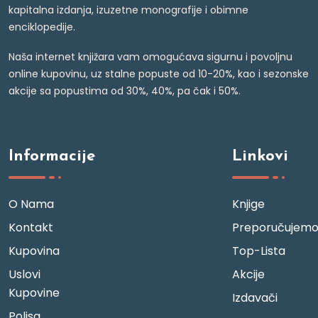
kapitalna izdanja, izuzetne monografije i obimne
enciklopedije.
Naša internet knjižara vam omogućava sigurnu i povoljnu
online kupovinu, uz stalne popuste od 10-20%, kao i sezonske
akcije sa popustima od 30%, 40%, pa čak i 50%.
Informacije
Linkovi
O Nama
Knjige
Kontakt
Preporučujem
Kupovina
Top-Lista
Uslovi
Akcije
Kupovine
Izdavači
Polisa